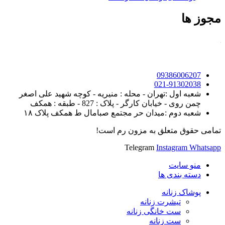
مجوز ها
09386006207
021-91302038
شعبه اول :تهران - محله : منیریه - کوچه شهید علی اصغر
چمن روی - خیابان کارگر - پلاک : 827 - طبقه : همکف
شعبه دوم :میدان حر مجتمع صبامال ط همکف پلاک ۱۸
تمامی حقوق متعلق به مزون رم است!
Telegram
Instagram
Whatsapp
منو سایت
دسته بندی ها
پوشاک زنانه
تیشرت زنانه
ست خانگی زنانه
ست زنانه