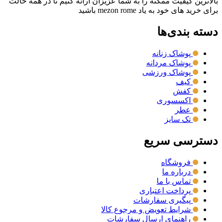
بالاترین کیفیت ممکنه را به شما عزیزان ارائه کنیم تا در همه حالت
برای خرید های خود به یاد mezon rome باشید
دسته بندی‌ها
پوشاک زنانه
پوشاک مردانه
پوشاک ورزشی
کیف
کفش
اکسسوری
عطر
تک سایز
دسترسی سریع
فروشگاه
درباره ما
تماس با ما
پرداخت اعتباری
پیگیری سفارشات
شرایط تعویض و مرجوع کالا
راهنمای ارسال سفارشات