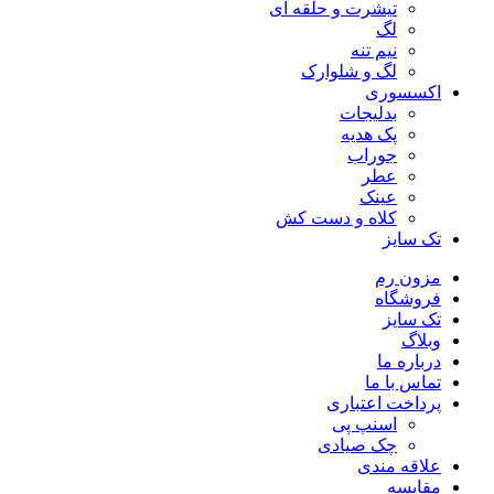
تیشرت و حلقه ای
لگ
نیم تنه
لگ و شلوارک
اکسسوری
بدلیجات
پک هدیه
جوراب
عطر
عینک
کلاه و دست کش
تک سایز
مزون رم
فروشگاه
تک سایز
وبلاگ
درباره ما
تماس با ما
پرداخت اعتباری
اسنپ پی
چک صیادی
علاقه مندی
مقايسه