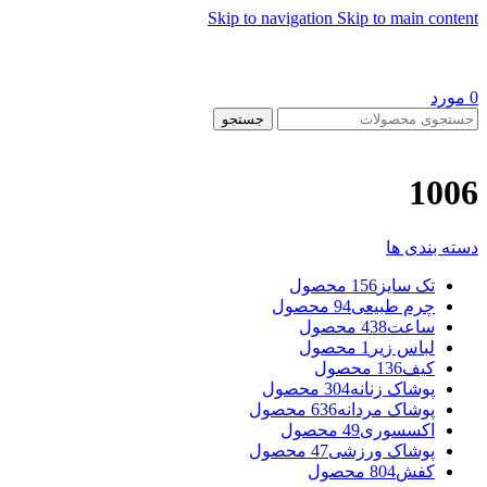
Skip to navigation
Skip to main content
0
مورد
جستجو
1006
دسته بندی ها
تک سایز
156 محصول
چرم طبیعی
94 محصول
ساعت
438 محصول
لباس زیر
1 محصول
کیف
136 محصول
پوشاک زنانه
304 محصول
پوشاک مردانه
636 محصول
اکسسوری
49 محصول
پوشاک ورزشی
47 محصول
کفش
804 محصول