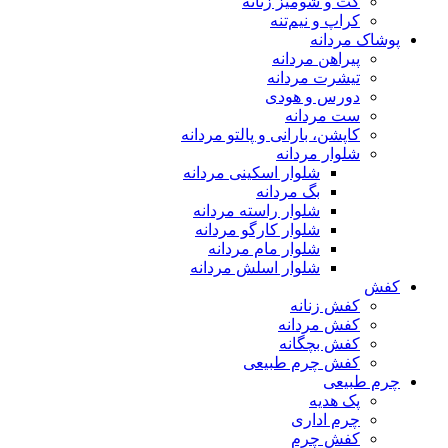
کت و شومیز زنانه
کراپ و نیم‌تنه
پوشاک مردانه
پیراهن مردانه
تیشرت مردانه
دورس و هودی
ست مردانه
کاپشن، بارانی و پالتو مردانه
شلوار مردانه
شلوار اسکینی مردانه
بگ مردانه
شلوار راسته مردانه
شلوار کارگو مردانه
شلوار مام مردانه
شلوار اسلش مردانه
کفش
کفش زنانه
کفش مردانه
کفش بچگانه
کفش چرم طبیعی
چرم طبیعی
پک هدیه
چرم اداری
کفش چرم