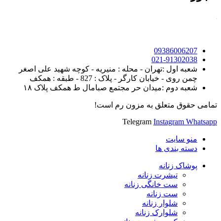
09386006207
021-91302038
شعبه اول :تهران - محله : منیریه - کوچه شهید علی اصغر
چمن روی - خیابان کارگر - پلاک : 827 - طبقه : همکف
شعبه دوم :میدان حر مجتمع صبامال ط همکف پلاک ۱۸
تمامی حقوق متعلق به مزون رم است!
Telegram
Instagram
Whatsapp
منو سایت
دسته بندی ها
پوشاک زنانه
تیشرت زنانه
ست خانگی زنانه
ست زنانه
شلوار زنانه
شلوارک زنانه