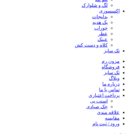
لگ و شلوارک
اکسسوری
بدلیجات
پک هدیه
جوراب
عطر
عینک
کلاه و دست کش
تک سایز
مزون رم
فروشگاه
تک سایز
وبلاگ
درباره ما
تماس با ما
پرداخت اعتباری
اسنپ پی
چک صیادی
علاقه مندی
مقايسه
ورود / ثبت نام