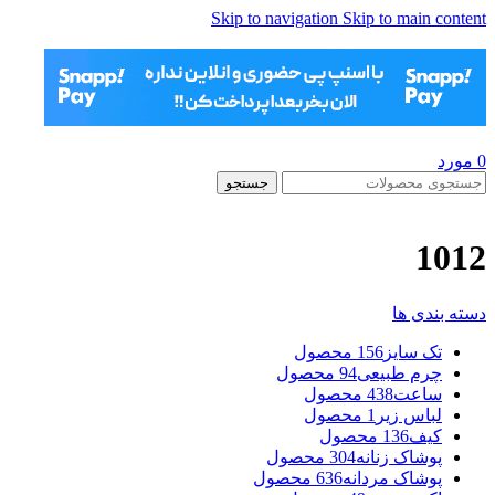
Skip to navigation
Skip to main content
0
مورد
جستجو
1012
دسته بندی ها
تک سایز
156 محصول
چرم طبیعی
94 محصول
ساعت
438 محصول
لباس زیر
1 محصول
کیف
136 محصول
پوشاک زنانه
304 محصول
پوشاک مردانه
636 محصول