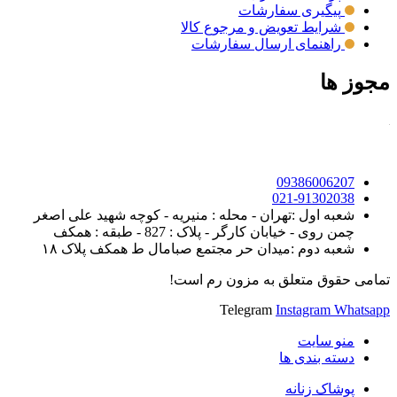
پیگیری سفارشات
شرایط تعویض و مرجوع کالا
راهنمای ارسال سفارشات
مجوز ها
09386006207
021-91302038
شعبه اول :تهران - محله : منیریه - کوچه شهید علی اصغر
چمن روی - خیابان کارگر - پلاک : 827 - طبقه : همکف
شعبه دوم :میدان حر مجتمع صبامال ط همکف پلاک ۱۸
تمامی حقوق متعلق به مزون رم است!
Telegram
Instagram
Whatsapp
منو سایت
دسته بندی ها
پوشاک زنانه