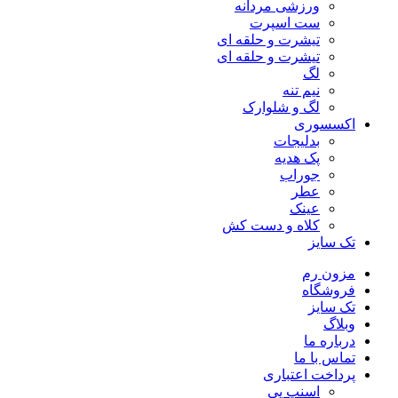
ورزشی مردانه
ست اسپرت
تیشرت و حلقه ای
تیشرت و حلقه ای
لگ
نیم تنه
لگ و شلوارک
اکسسوری
بدلیجات
پک هدیه
جوراب
عطر
عینک
کلاه و دست کش
تک سایز
مزون رم
فروشگاه
تک سایز
وبلاگ
درباره ما
تماس با ما
پرداخت اعتباری
اسنپ پی