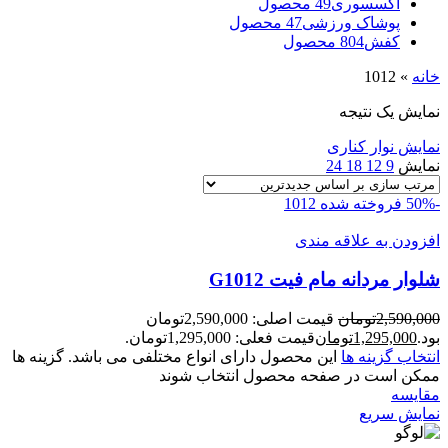
اکسسوری
49 محصول
پوشاک ورزشی
47 محصول
کفش
804 محصول
خانه
»
1012
نمایش یک نتیجه
نمایش نوار کناری
نمایش
9
12
18
24
-50%
فروخته شده
1012
افزودن به علاقه مندی
شلوار مردانه مام فيت G1012
2,590,000
تومان
قیمت اصلی: 2,590,000تومان
بود.
1,295,000
تومان
قیمت فعلی: 1,295,000تومان.
انتخاب گزینه ها
این محصول دارای انواع مختلفی می باشد. گزینه ها
ممکن است در صفحه محصول انتخاب شوند
مقايسه
نمایش سریع