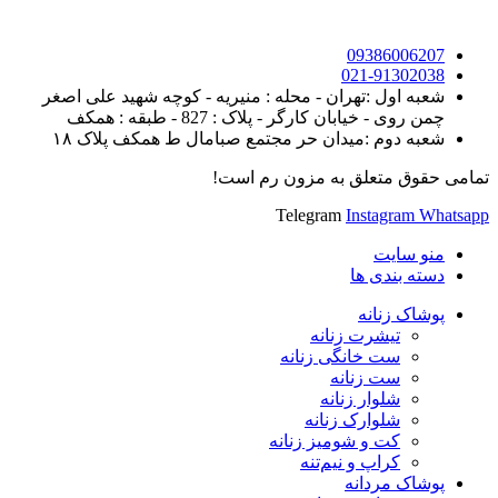
09386006207
021-91302038
شعبه اول :تهران - محله : منیریه - کوچه شهید علی اصغر
چمن روی - خیابان کارگر - پلاک : 827 - طبقه : همکف
شعبه دوم :میدان حر مجتمع صبامال ط همکف پلاک ۱۸
تمامی حقوق متعلق به مزون رم است!
Telegram
Instagram
Whatsapp
منو سایت
دسته بندی ها
پوشاک زنانه
تیشرت زنانه
ست خانگی زنانه
ست زنانه
شلوار زنانه
شلوارک زنانه
کت و شومیز زنانه
کراپ و نیم‌تنه
پوشاک مردانه