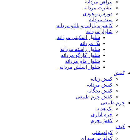
پیراهن مردانه
تیشرت مردانه
دورس و هودی
ست مردانه
کاپشن، بارانی و پالتو مردانه
شلوار مردانه
شلوار اسکینی مردانه
بگ مردانه
شلوار راسته مردانه
شلوار کارگو مردانه
شلوار مام مردانه
شلوار اسلش مردانه
کفش
کفش زنانه
کفش مردانه
کفش بچگانه
کفش چرم طبیعی
چرم طبیعی
پک هدیه
چرم اداری
کفش چرم
کیف
کوله‌پشتی
کوله مدرسه ای