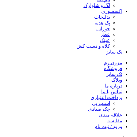
لگ و شلوارک
اکسسوری
بدلیجات
پک هدیه
جوراب
عطر
عینک
کلاه و دست کش
تک سایز
مزون رم
فروشگاه
تک سایز
وبلاگ
درباره ما
تماس با ما
پرداخت اعتباری
اسنپ پی
چک صیادی
علاقه مندی
مقايسه
ورود / ثبت نام