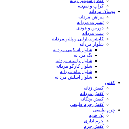
کت و شومیز زنانه
کراپ و نیم‌تنه
پوشاک مردانه
پیراهن مردانه
تیشرت مردانه
دورس و هودی
ست مردانه
کاپشن، بارانی و پالتو مردانه
شلوار مردانه
شلوار اسکینی مردانه
بگ مردانه
شلوار راسته مردانه
شلوار کارگو مردانه
شلوار مام مردانه
شلوار اسلش مردانه
کفش
کفش زنانه
کفش مردانه
کفش بچگانه
کفش چرم طبیعی
چرم طبیعی
پک هدیه
چرم اداری
کفش چرم