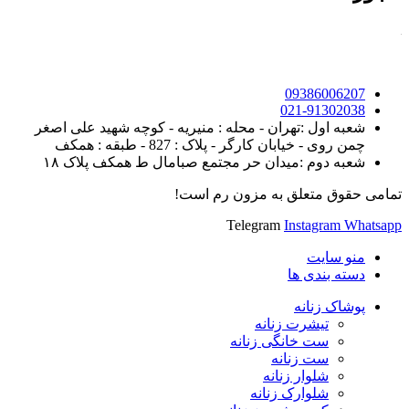
09386006207
021-91302038
شعبه اول :تهران - محله : منیریه - کوچه شهید علی اصغر
چمن روی - خیابان کارگر - پلاک : 827 - طبقه : همکف
شعبه دوم :میدان حر مجتمع صبامال ط همکف پلاک ۱۸
تمامی حقوق متعلق به مزون رم است!
Telegram
Instagram
Whatsapp
منو سایت
دسته بندی ها
پوشاک زنانه
تیشرت زنانه
ست خانگی زنانه
ست زنانه
شلوار زنانه
شلوارک زنانه