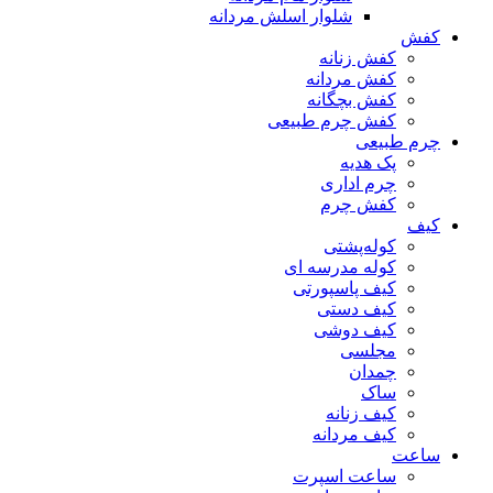
شلوار اسلش مردانه
کفش
کفش زنانه
کفش مردانه
کفش بچگانه
کفش چرم طبیعی
چرم طبیعی
پک هدیه
چرم اداری
کفش چرم
کیف
کوله‌پشتی
کوله مدرسه ای
کیف پاسپورتی
کیف دستی
کیف دوشی
مجلسی
چمدان
ساک
کیف زنانه
کیف مردانه
ساعت
ساعت اسپرت