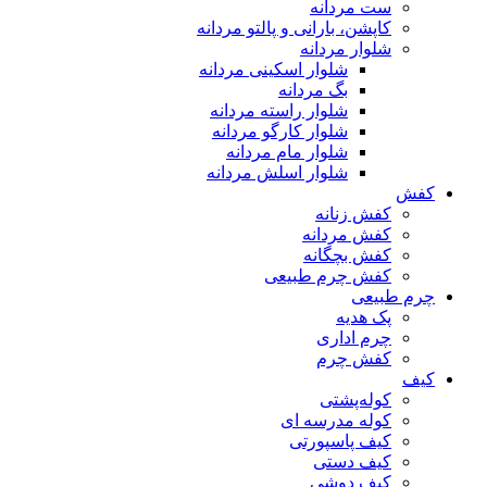
ست مردانه
کاپشن، بارانی و پالتو مردانه
شلوار مردانه
شلوار اسکینی مردانه
بگ مردانه
شلوار راسته مردانه
شلوار کارگو مردانه
شلوار مام مردانه
شلوار اسلش مردانه
کفش
کفش زنانه
کفش مردانه
کفش بچگانه
کفش چرم طبیعی
چرم طبیعی
پک هدیه
چرم اداری
کفش چرم
کیف
کوله‌پشتی
کوله مدرسه ای
کیف پاسپورتی
کیف دستی
کیف دوشی