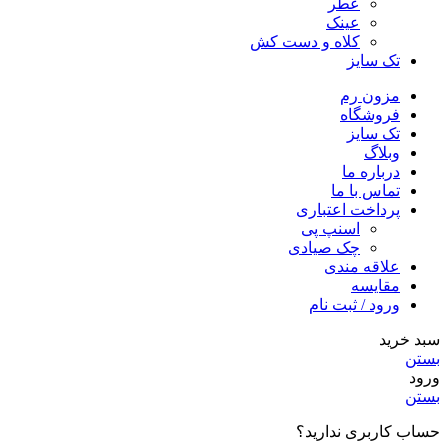
عطر
عینک
کلاه و دست کش
تک سایز
مزون رم
فروشگاه
تک سایز
وبلاگ
درباره ما
تماس با ما
پرداخت اعتباری
اسنپ پی
چک صیادی
علاقه مندی
مقايسه
ورود / ثبت نام
سبد خرید
بستن
ورود
بستن
حساب کاربری ندارید؟