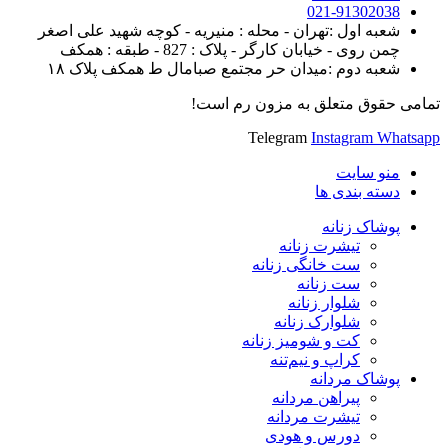
021-91302038
شعبه اول :تهران - محله : منیریه - کوچه شهید علی اصغر
چمن روی - خیابان کارگر - پلاک : 827 - طبقه : همکف
شعبه دوم :میدان حر مجتمع صبامال ط همکف پلاک ۱۸
تمامی حقوق متعلق به مزون رم است!
Telegram
Instagram
Whatsapp
منو سایت
دسته بندی ها
پوشاک زنانه
تیشرت زنانه
ست خانگی زنانه
ست زنانه
شلوار زنانه
شلوارک زنانه
کت و شومیز زنانه
کراپ و نیم‌تنه
پوشاک مردانه
پیراهن مردانه
تیشرت مردانه
دورس و هودی