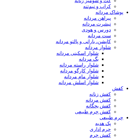
کت و شومیز زنانه
کراپ و نیم‌تنه
پوشاک مردانه
پیراهن مردانه
تیشرت مردانه
دورس و هودی
ست مردانه
کاپشن، بارانی و پالتو مردانه
شلوار مردانه
شلوار اسکینی مردانه
بگ مردانه
شلوار راسته مردانه
شلوار کارگو مردانه
شلوار مام مردانه
شلوار اسلش مردانه
کفش
کفش زنانه
کفش مردانه
کفش بچگانه
کفش چرم طبیعی
چرم طبیعی
پک هدیه
چرم اداری
کفش چرم