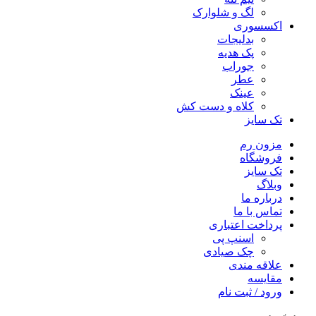
لگ و شلوارک
اکسسوری
بدلیجات
پک هدیه
جوراب
عطر
عینک
کلاه و دست کش
تک سایز
مزون رم
فروشگاه
تک سایز
وبلاگ
درباره ما
تماس با ما
پرداخت اعتباری
اسنپ پی
چک صیادی
علاقه مندی
مقايسه
ورود / ثبت نام