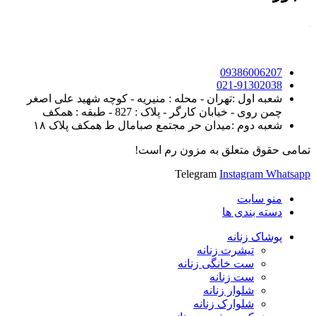
09386006207
021-91302038
شعبه اول :تهران - محله : منیریه - کوچه شهید علی اصغر
چمن روی - خیابان کارگر - پلاک : 827 - طبقه : همکف
شعبه دوم :میدان حر مجتمع صبامال ط همکف پلاک ۱۸
تمامی حقوق متعلق به مزون رم است!
Telegram
Instagram
Whatsapp
منو سایت
دسته بندی ها
پوشاک زنانه
تیشرت زنانه
ست خانگی زنانه
ست زنانه
شلوار زنانه
شلوارک زنانه