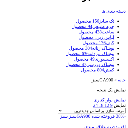
دسته بندی ها
تک سایز
156 محصول
چرم طبیعی
94 محصول
ساعت
438 محصول
لباس زیر
1 محصول
کیف
136 محصول
پوشاک زنانه
304 محصول
پوشاک مردانه
636 محصول
اکسسوری
49 محصول
پوشاک ورزشی
47 محصول
کفش
804 محصول
خانه
»
GA900سبز
نمایش یک نتیجه
نمایش نوار کناری
نمایش
9
12
18
24
-38%
فروخته شده
GA900سبز
سبز
افزودن به علاقه مندی