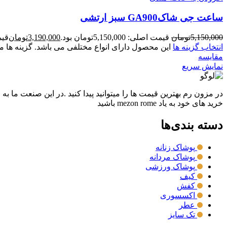
ساعت جی شاکGA900 سبز ارتشی
5,150,000
تومان
قیمت اصلی: 5,150,000تومان بود.
3,190,000
تومان
قیمت ف
انتخاب گزینه ها
این محصول دارای انواع مختلفی می باشد. گزینه ه
مقايسه
نمایش سریع
در مزون رم بهترین قیمت ها را میتوانید پیدا کنید .در این صنعت ما به
خرید های خود به یاد mezon rome باشید
دسته بندی‌ها
پوشاک زنانه
پوشاک مردانه
پوشاک ورزشی
کیف
کفش
اکسسوری
عطر
تک سایز