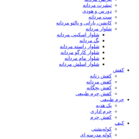
تیشرت مردانه
دورس و هودی
ست مردانه
کاپشن، بارانی و پالتو مردانه
شلوار مردانه
شلوار اسکینی مردانه
بگ مردانه
شلوار راسته مردانه
شلوار کارگو مردانه
شلوار مام مردانه
شلوار اسلش مردانه
کفش
کفش زنانه
کفش مردانه
کفش بچگانه
کفش چرم طبیعی
چرم طبیعی
پک هدیه
چرم اداری
کفش چرم
کیف
کوله‌پشتی
کوله مدرسه ای