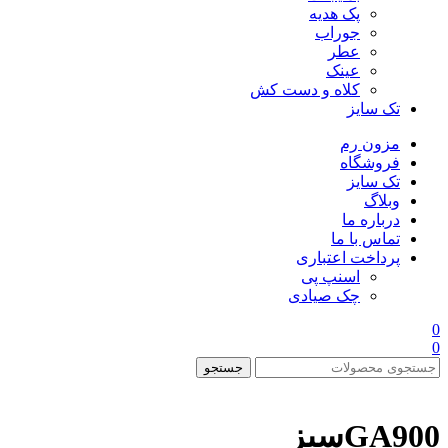
پک هدیه
جوراب
عطر
عینک
کلاه و دست کش
تک سایز
مزون رم
فروشگاه
تک سایز
وبلاگ
درباره ما
تماس با ما
پرداخت اعتباری
اسنپ پی
چک صیادی
0
0
جستجو
GA900سبز