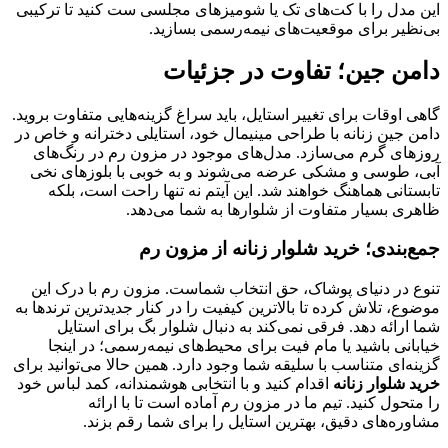
این مدل را با کت‌های تک یا شومیزهای مجلسی ست کنید تا ترکیبی
بی‌نظیر برای موقعیت‌های نیمه‌رسمی بسازید.
دامن جین؛ تفاوت در جزئیات
گاهی اوقات برای تغییر استایل، باید سراغ گزینه‌هایی متفاوت بروید.
دامن جین زنانه با طراحی مینیمال خود، استایلی دخترانه و خاص در
روزهای گرم می‌سازد. مدل‌های موجود در مزون رم در رنگ‌های
آبی، طوسی و مشکی عرضه می‌شوند و به خوبی با بلوزهای نخی
تابستانی هماهنگ خواهند شد. این آیتم نه تنها راحت است، بلکه
ظاهری بسیار متفاوت از شلوارها به شما می‌دهد.
جمع‌بندی؛ خرید شلوار زنانه از مزون رم
تنوع در دنیای پوشاک، حق انتخاب شماست. مزون رم با درک این
موضوع، تلاش کرده تا بالاترین کیفیت را در کنار جدیدترین ترندها به
شما ارائه دهد. فرقی نمی‌کند به دنبال شلوار بگ برای استایل
خیابانی باشید یا مام فیت برای محیط‌های نیمه‌رسمی؛ در اینجا
گزینه‌ای متناسب با سلیقه شما وجود دارد. همین حالا می‌توانید برای
خرید شلوار زنانه
اقدام کنید و با انتخابی هوشمندانه، کمد لباس خود
را متحول کنید. تیم ما در مزون رم آماده است تا با ارائه
مشاوره‌های دقیق، بهترین استایل را برای شما رقم بزند.