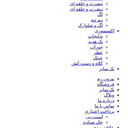
تیشرت و حلقه ای
تیشرت و حلقه ای
لگ
نیم تنه
لگ و شلوارک
اکسسوری
بدلیجات
پک هدیه
جوراب
عطر
عینک
کلاه و دست کش
تک سایز
مزون رم
فروشگاه
تک سایز
وبلاگ
درباره ما
تماس با ما
پرداخت اعتباری
اسنپ پی
چک صیادی
علاقه مندی