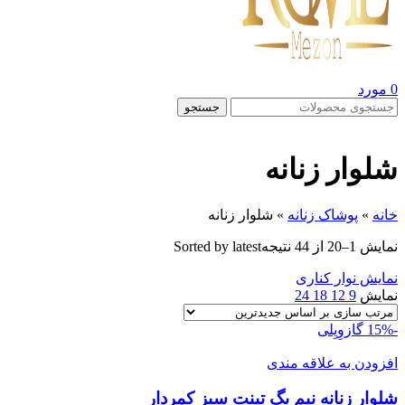
0
مورد
جستجو
شلوار زنانه
خانه
»
پوشاک زنانه
»
شلوار زنانه
نمایش 1–20 از 44 نتیجه
Sorted by latest
نمایش نوار کناری
نمایش
9
12
18
24
-15%
گازوِیِلی
افزودن به علاقه مندی
شلوار زنانه نيم بگ تينت سبز کمردار