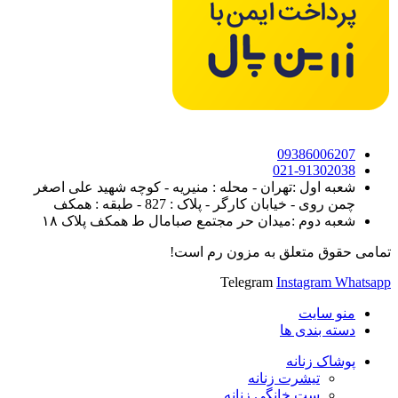
09386006207
021-91302038
شعبه اول :تهران - محله : منیریه - کوچه شهید علی اصغر
چمن روی - خیابان کارگر - پلاک : 827 - طبقه : همکف
شعبه دوم :میدان حر مجتمع صبامال ط همکف پلاک ۱۸
تمامی حقوق متعلق به مزون رم است!
Telegram
Instagram
Whatsapp
منو سایت
دسته بندی ها
پوشاک زنانه
تیشرت زنانه
ست خانگی زنانه