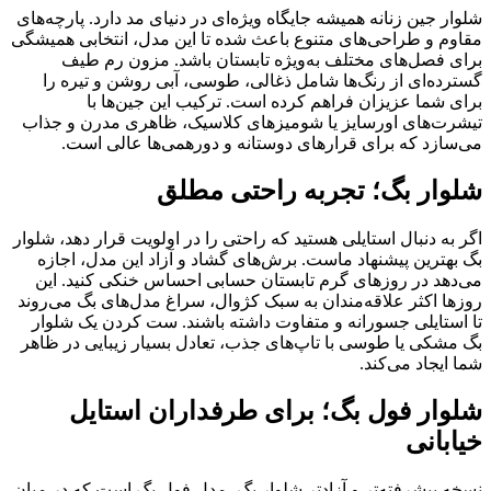
شلوار جین زنانه همیشه جایگاه ویژه‌ای در دنیای مد دارد. پارچه‌های
مقاوم و طراحی‌های متنوع باعث شده تا این مدل، انتخابی همیشگی
برای فصل‌های مختلف به‌ویژه تابستان باشد. مزون رم طیف
گسترده‌ای از رنگ‌ها شامل ذغالی، طوسی، آبی روشن و تیره را
برای شما عزیزان فراهم کرده است. ترکیب این جین‌ها با
تیشرت‌های اورسایز یا شومیزهای کلاسیک، ظاهری مدرن و جذاب
می‌سازد که برای قرارهای دوستانه و دورهمی‌ها عالی است.
شلوار بگ؛ تجربه راحتی مطلق
اگر به دنبال استایلی هستید که راحتی را در اولویت قرار دهد، شلوار
بگ بهترین پیشنهاد ماست. برش‌های گشاد و آزاد این مدل، اجازه
می‌دهد در روزهای گرم تابستان حسابی احساس خنکی کنید. این
روزها اکثر علاقه‌مندان به سبک کژوال، سراغ مدل‌های بگ می‌روند
تا استایلی جسورانه و متفاوت داشته باشند. ست کردن یک شلوار
بگ مشکی یا طوسی با تاپ‌های جذب، تعادل بسیار زیبایی در ظاهر
شما ایجاد می‌کند.
شلوار فول بگ؛ برای طرفداران استایل
خیابانی
نسخه پیشرفته‌تر و آزادتر شلوار بگ، مدل فول بگ است که در میان