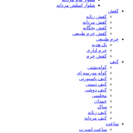
شلوار اسلش مردانه
کفش
کفش زنانه
کفش مردانه
کفش بچگانه
کفش چرم طبیعی
چرم طبیعی
پک هدیه
چرم اداری
کفش چرم
کیف
کوله‌پشتی
کوله مدرسه ای
کیف پاسپورتی
کیف دستی
کیف دوشی
مجلسی
چمدان
ساک
کیف زنانه
کیف مردانه
ساعت
ساعت اسپرت