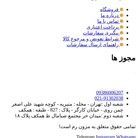
فروشگاه
درباره ما
تماس با ما
پرداخت اعتباری
پیگیری سفارشات
شرایط تعویض و مرجوع کالا
راهنمای ارسال سفارشات
مجوز ها
09386006207
021-91302038
شعبه اول :تهران - محله : منیریه - کوچه شهید علی اصغر
چمن روی - خیابان کارگر - پلاک : 827 - طبقه : همکف
شعبه دوم :میدان حر مجتمع صبامال ط همکف پلاک ۱۸
تمامی حقوق متعلق به مزون رم است!
Telegram
Instagram
Whatsapp