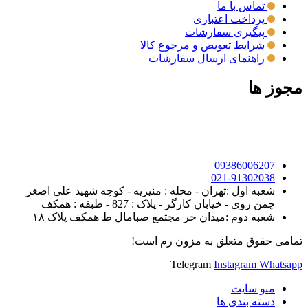
تماس با ما
پرداخت اعتباری
پیگیری سفارشات
شرایط تعویض و مرجوع کالا
راهنمای ارسال سفارشات
مجوز ها
09386006207
021-91302038
شعبه اول :تهران - محله : منیریه - کوچه شهید علی اصغر
چمن روی - خیابان کارگر - پلاک : 827 - طبقه : همکف
شعبه دوم :میدان حر مجتمع صبامال ط همکف پلاک ۱۸
تمامی حقوق متعلق به مزون رم است!
Telegram
Instagram
Whatsapp
منو سایت
دسته بندی ها