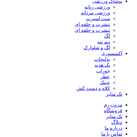
پوشاک ورزشی
ورزشی زنانه
ورزشی مردانه
ست اسپرت
تیشرت و حلقه ای
تیشرت و حلقه ای
لگ
نیم تنه
لگ و شلوارک
اکسسوری
بدلیجات
پک هدیه
جوراب
عطر
عینک
کلاه و دست کش
تک سایز
مزون رم
فروشگاه
تک سایز
وبلاگ
درباره ما
تماس با ما