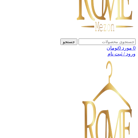
جستجو
0
مورد
0
تومان
ورود / ثبت نام