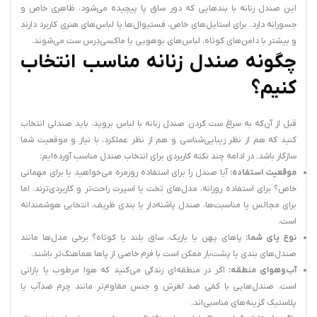
این صندل زنانه با بندهایی که دور ساق پا پیچیده می‌شود، ظاهری خاص و
جسورانه دارد. برای استایل‌های خاص، فستیوال‌ها یا لباس‌های هنری کاربرد دارند
و بیشتر با دامن‌های کوتاه، لباس‌های بوهویی یا ماکسی‌دِرس ست می‌شوند.
چگونه صندل زنانه مناسب انتخاب
کنیم؟
قبل از آن‌که به سراغ ست کردن صندل زنانه با لباس بروید، باید صندلی انتخاب
کنید که هم از نظر زیبایی‌شناسی و هم از نظر عملکرد، با نیاز و موقعیت شما
سازگار باشد. در ادامه چند نکته کاربردی برای انتخاب صندل مناسب آورده‌ایم:
موقعیت استفاده:
آیا صندل را برای استفاده روزمره می‌خواهید یا برای مهمانی
خاص؟ برای استفاده روزانه، مدل‌های تخت یا اسپرت راحت‌تر و کاربردی‌ترند. اما
برای مجالس یا مناسبت‌ها، صندل پاشنه‌دار یا بندی ظریف، انتخابی هوشمندانه
است.
نوع پای شما:
پاهای پهن یا باریک، ساق بلند یا کوتاه؟ برخی مدل‌ها مانند
صندل‌های بندی یا پشت‌باز ممکن است با فرم خاصی از پاها هماهنگ‌تر باشند.
آب‌وهوای منطقه:
اگر در منطقه‌ای زندگی می‌کنید که هوا مرطوب یا بارانی
است، صندل‌هایی با کفی ضد لغزش و جنس مقاوم‌تر مانند چرم ضدآب یا
پلاستیک گزینه‌های مناسبی‌اند.