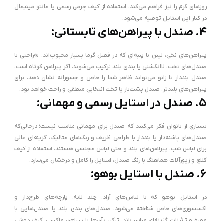
روزهای گرم را نیز فراهم می‌کند. استفاده از کیف چرمی رسمی یا مانتو مینیمال
در کنار این استایل توصیه می‌شود.
۴. صندل با پیراهن‌های تابستانی:
پیراهن‌های نخی، لینن یا پنبه‌ای که در فصل گرما بسیار محبوب‌اند، به‌راحتی با
صندل‌های تخت، لاانگشتی یا بندی بلند ترکیب می‌شوند. اگر پیراهن کوتاه است،
صندل بنددار تا زانو می‌تواند ظاهر شما را خاص و جسورانه نشان دهد. برای
پیراهن‌های بلندتر، صندل پشت‌باز یا تخت انتخابی منطقی و راحت خواهد بود.
۵. صندل در استایل رسمی و مهمانی:
بسیاری از بانوان فکر می‌کنند که صندل برای مهمانی مناسب نیست؛ درحالی‌که
صندل‌های پاشنه‌دار یا بنددار با طراحی ظریف و رنگ‌های متالیک، گزینه‌ای عالی
برای لباس شب، پیراهن‌های بلند و حتی لباس مجلسی هستند. استفاده از کیف
کلاچ و زیورآلات هماهنگ با رنگ صندل، استایل را کامل و درخشان می‌سازد.
۶. صندل با استایل بوهو:
در استایل بوهو که با لباس‌های آزاد، چند لایه، پارچه‌های طرح‌دار و
اکسسوری‌های خاص شناخته می‌شود، صندل‌های بندی بلند یا صندل‌هایی با
مهره و تزئینات گزینه‌ای مناسب‌اند. ترکیب آن‌ها با پیراهن ماکسی، کیف دوشی