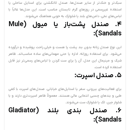
سبک‌تر و خنک‌تر از سایر صندل‌ها، صندل لاانگشتی برای استایل ساحلی یا
استفاده غیررسمی در روزهای گرم تابستان مناسب است. این مدل‌ها غالباً با
لباس‌های نخی، دامن‌های بلند یا شلوارک به خوبی هماهنگ می‌شوند.
۴. صندل پشت‌باز یا میول (Mule
Sandals):
این نوع صندل زنانه بدون بند پشت پا هست و خیلی راحت پوشیده و درآورده
می‌شود. برای استفاده روزانه، اداره یا حتی مهمانی‌های ساده مناسب‌اند. ظاهر
شیک و مینیمال این مدل، آن را برای ست کردن با لباس‌های رسمی‌تر نیز قابل
استفاده کرده است.
۵. صندل اسپرت:
برای فعالیت‌های بیرونی، سفر یا استایل‌های خیابانی، صندل‌های اسپرت با کفی
طبی و بندهای چسبی انتخابی عالی هستند. معمولاً ظاهر اسپرت‌تری دارند و با
شلوار جین، لگ یا شلوارک ست می‌شوند.
۶. صندل بندی بلند (Gladiator
Sandals):