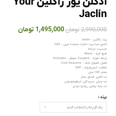
ادکلن یور ژاکلین Your
Jaclin
1,495,000
تومان
2,990,000
تومان
برند: ژاکلین – Jaclin
کشور مبدا برند: امارات متحده عربی – UAE
جنسیت: مردانه
طبع: گرم – Warm
رایحه: فوژه – Fougere, معطر – Aromatic
فصل: فصول خنک – Cool Seasons
غلظت: ادوپرفیوم – EDP
حجم: 100 میل
نت آغازی: فندق، شکر
نت میانی: مریم گلی، اسطوخودوس
نت پایه: وانیل، روایح دودی
برند