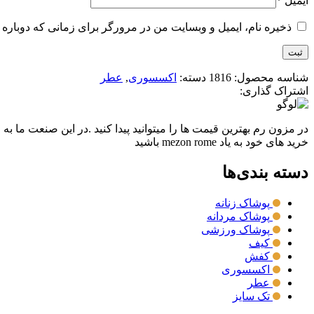
ایمیل
*
ذخیره نام، ایمیل و وبسایت من در مرورگر برای زمانی که دوباره 
شناسه محصول:
1816
دسته:
اکسسوری
,
عطر
اشتراک گذاری:
در مزون رم بهترین قیمت ها را میتوانید پیدا کنید .در این صنعت ما به
خرید های خود به یاد mezon rome باشید
دسته بندی‌ها
پوشاک زنانه
پوشاک مردانه
پوشاک ورزشی
کیف
کفش
اکسسوری
عطر
تک سایز