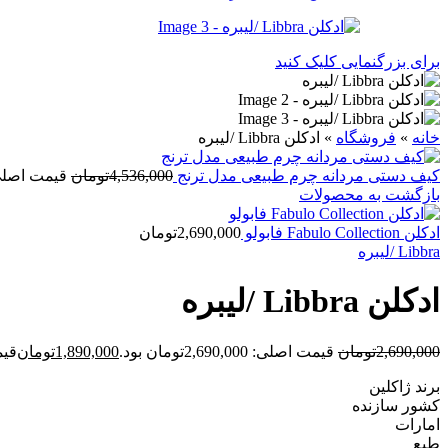
برای بزرگنمایی کلیک کنید
خانه
»
فروشگاه
»
ادکلن Libbra /لیبره
کیف دستی مردانه چرم طبیعی مدل ترنج
4,536,000
تومان
قیمت اصلی: 4,536,000توما
بازگشت به محصولات
ادکلن Fabulo Collection فابولو
2,690,000
تومان
Libbra /لیبره
ادکلن Libbra /لیبره
2,690,000
تومان
قیمت اصلی: 2,690,000تومان بود.
1,890,000
تومان
قیمت ف
برند ژاکلین
کشور سازنده
امارات
طبع