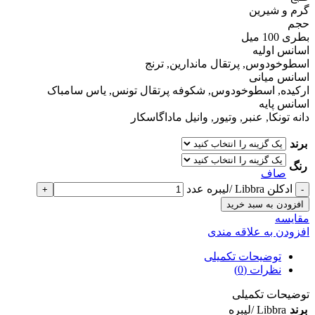
گرم و شیرین
حجم
بطری 100 میل
اسانس اولیه
اسطوخودوس, پرتقال ماندارین, ترنج
اسانس میانی
ارکیده, اسطوخودوس, شکوفه پرتقال تونس, یاس سامباک
اسانس پایه
دانه تونکا, عنبر, وتیور, وانیل ماداگاسکار
برند
رنگ
صاف
ادکلن Libbra /لیبره عدد
افزودن به سبد خرید
مقايسه
افزودن به علاقه مندی
توضیحات تکمیلی
نظرات (0)
توضیحات تکمیلی
برند
Libbra /لیبره