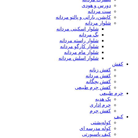
دورس و هودی
ست مردانه
کاپشن، بارانی و پالتو مردانه
شلوار مردانه
شلوار اسکینی مردانه
بگ مردانه
شلوار راسته مردانه
شلوار کارگو مردانه
شلوار مام مردانه
شلوار اسلش مردانه
کفش
کفش زنانه
کفش مردانه
کفش بچگانه
کفش چرم طبیعی
چرم طبیعی
پک هدیه
چرم اداری
کفش چرم
کیف
کوله‌پشتی
کوله مدرسه ای
کیف پاسپورتی