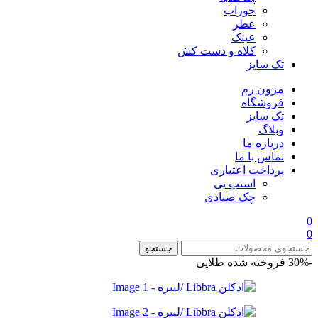
جوراب
عطر
عینک
کلاه و دست کش
تک سایز
مزون رم
فروشگاه
تک سایز
وبلاگ
درباره ما
تماس با ما
پرداخت اعتباری
اسنپ پی
چک صیادی
0
0
جستجو
-30%
فروخته شده
طلایی