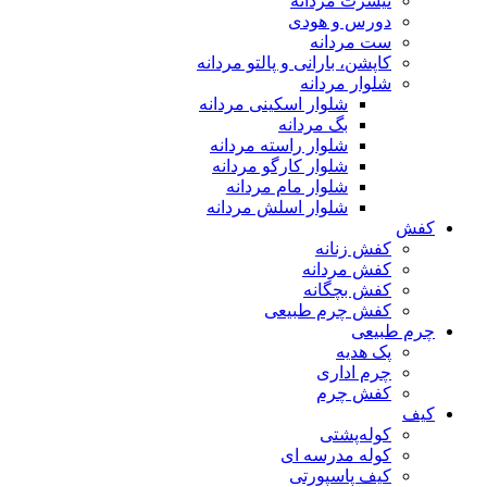
تیشرت مردانه
دورس و هودی
ست مردانه
کاپشن، بارانی و پالتو مردانه
شلوار مردانه
شلوار اسکینی مردانه
بگ مردانه
شلوار راسته مردانه
شلوار کارگو مردانه
شلوار مام مردانه
شلوار اسلش مردانه
کفش
کفش زنانه
کفش مردانه
کفش بچگانه
کفش چرم طبیعی
چرم طبیعی
پک هدیه
چرم اداری
کفش چرم
کیف
کوله‌پشتی
کوله مدرسه ای
کیف پاسپورتی