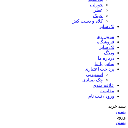
جوراب
عطر
عینک
کلاه و دست کش
تک سایز
مزون رم
فروشگاه
تک سایز
وبلاگ
درباره ما
تماس با ما
پرداخت اعتباری
اسنپ پی
چک صیادی
علاقه مندی
مقايسه
ورود / ثبت نام
سبد خرید
بستن
ورود
بستن