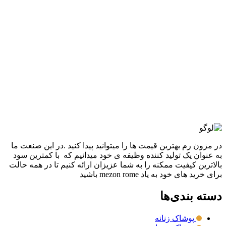
افزودن به علاقه مندی
آديداس CLOUDFOM
3,380,000
تومان
قیمت اصلی: 3,380,000تومان
بود.
2,880,000
تومان
قیمت فعلی: 2,880,000تومان.
انتخاب گزینه ها
این محصول دارای انواع مختلفی می باشد.
گزینه ها ممکن است در صفحه محصول انتخاب شوند
مقايسه
نمایش سریع
در مزون رم بهترین قیمت ها را میتوانید پیدا کنید .در این صنعت ما
به عنوان یک تولید کننده وظیفه ی خود میدانیم که با کمترین سود
بالاترین کیفیت ممکنه را به شما عزیزان ارائه کنیم تا در همه حالت
برای خرید های خود به یاد mezon rome باشید
دسته بندی‌ها
پوشاک زنانه