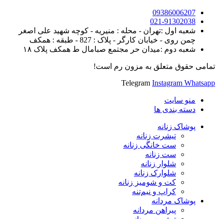
09386006207
021-91302038
شعبه اول :تهران - محله : منیریه - کوچه شهید علی اصغر
چمن روی - خیابان کارگر - پلاک : 827 - طبقه : همکف
شعبه دوم :میدان حر مجتمع صبامال ط همکف پلاک ۱۸
تمامی حقوق متعلق به مزون رم است!
Telegram
Instagram
Whatsapp
منو سایت
دسته بندی ها
پوشاک زنانه
تیشرت زنانه
ست خانگی زنانه
ست زنانه
شلوار زنانه
شلوارک زنانه
کت و شومیز زنانه
کراپ و نیم‌تنه
پوشاک مردانه
پیراهن مردانه