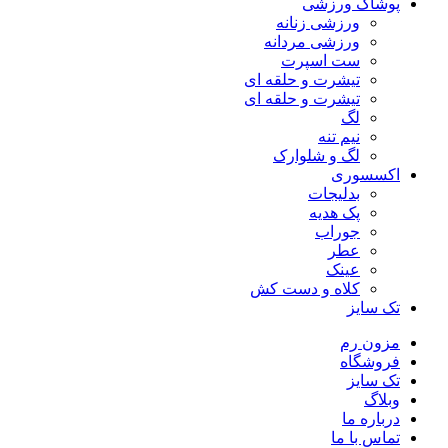
پوشاک ورزشی
ورزشی زنانه
ورزشی مردانه
ست اسپرت
تیشرت و حلقه ای
تیشرت و حلقه ای
لگ
نیم تنه
لگ و شلوارک
اکسسوری
بدلیجات
پک هدیه
جوراب
عطر
عینک
کلاه و دست کش
تک سایز
مزون رم
فروشگاه
تک سایز
وبلاگ
درباره ما
تماس با ما