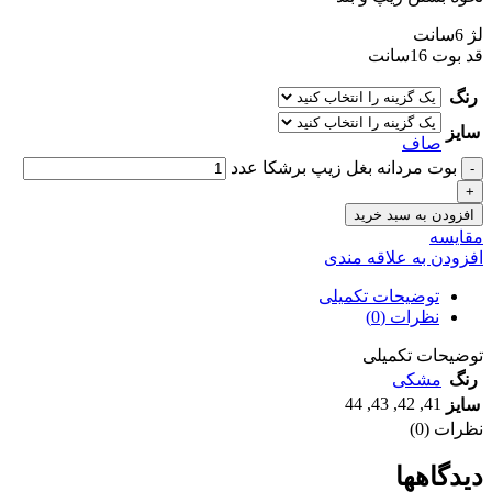
لژ 6سانت
قد بوت 16سانت
رنگ
سایز
صاف
بوت مردانه بغل زيپ برشکا عدد
افزودن به سبد خرید
مقايسه
افزودن به علاقه مندی
توضیحات تکمیلی
نظرات (0)
توضیحات تکمیلی
رنگ
مشکی
44
,
43
,
42
,
41
سایز
نظرات (0)
دیدگاهها