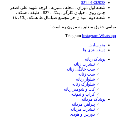
021-91302038
شعبه اول :تهران - محله : منیریه - کوچه شهید علی اصغر
چمن روی - خیابان کارگر - پلاک : 827 - طبقه : همکف
شعبه دوم :میدان حر مجتمع صبامال ط همکف پلاک ۱۸
تمامی حقوق متعلق به مزون رم است!
Telegram
Instagram
Whatsapp
منو سایت
دسته بندی ها
پوشاک زنانه
تیشرت زنانه
ست خانگی زنانه
ست زنانه
شلوار زنانه
شلوارک زنانه
کت و شومیز زنانه
کراپ و نیم‌تنه
پوشاک مردانه
پیراهن مردانه
تیشرت مردانه
دورس و هودی