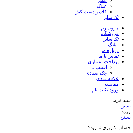
عطر
عینک
کلاه و دست کش
تک سایز
مزون رم
فروشگاه
تک سایز
وبلاگ
درباره ما
تماس با ما
پرداخت اعتباری
اسنپ پی
چک صیادی
علاقه مندی
مقايسه
ورود / ثبت نام
سبد خرید
بستن
ورود
بستن
حساب کاربری ندارید؟