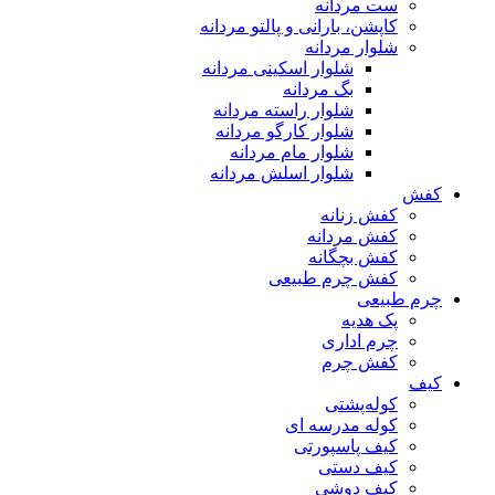
ست مردانه
کاپشن، بارانی و پالتو مردانه
شلوار مردانه
شلوار اسکینی مردانه
بگ مردانه
شلوار راسته مردانه
شلوار کارگو مردانه
شلوار مام مردانه
شلوار اسلش مردانه
کفش
کفش زنانه
کفش مردانه
کفش بچگانه
کفش چرم طبیعی
چرم طبیعی
پک هدیه
چرم اداری
کفش چرم
کیف
کوله‌پشتی
کوله مدرسه ای
کیف پاسپورتی
کیف دستی
کیف دوشی