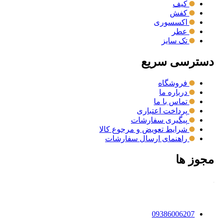
کیف
کفش
اکسسوری
عطر
تک سایز
دسترسی سریع
فروشگاه
درباره ما
تماس با ما
پرداخت اعتباری
پیگیری سفارشات
شرایط تعویض و مرجوع کالا
راهنمای ارسال سفارشات
مجوز ها
09386006207