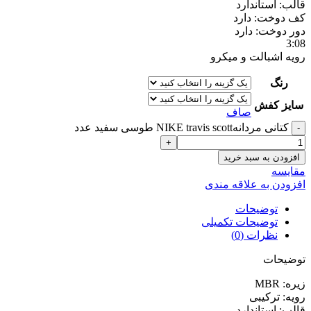
قالب: استاندارد
کف دوخت: دارد
دور دوخت: دارد
3:08
رویه اشبالت و میکرو
رنگ
سایز کفش
صاف
کتانی مردانهNIKE travis scott طوسی سفید عدد
افزودن به سبد خرید
مقايسه
افزودن به علاقه مندی
توضیحات
توضیحات تکمیلی
نظرات (0)
توضیحات
زیره: MBR
رویه: ترکیبی
قالب: استاندارد