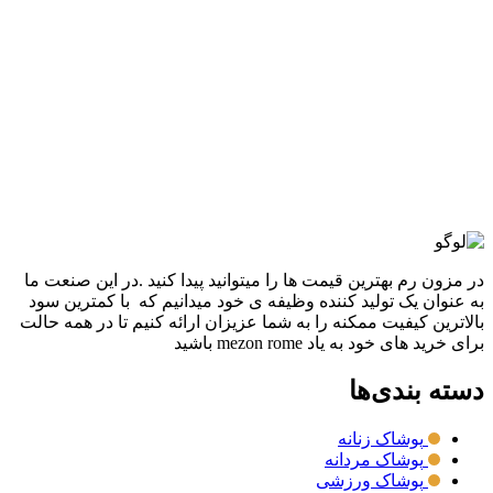
افزودن به علاقه مندی
آديداس CLOUDFOM
3,380,000
تومان
قیمت اصلی: 3,380,000تومان
بود.
2,880,000
تومان
قیمت فعلی: 2,880,000تومان.
انتخاب گزینه ها
این محصول دارای انواع مختلفی می باشد.
گزینه ها ممکن است در صفحه محصول انتخاب شوند
مقايسه
نمایش سریع
در مزون رم بهترین قیمت ها را میتوانید پیدا کنید .در این صنعت ما
به عنوان یک تولید کننده وظیفه ی خود میدانیم که با کمترین سود
بالاترین کیفیت ممکنه را به شما عزیزان ارائه کنیم تا در همه حالت
برای خرید های خود به یاد mezon rome باشید
دسته بندی‌ها
پوشاک زنانه
پوشاک مردانه
پوشاک ورزشی