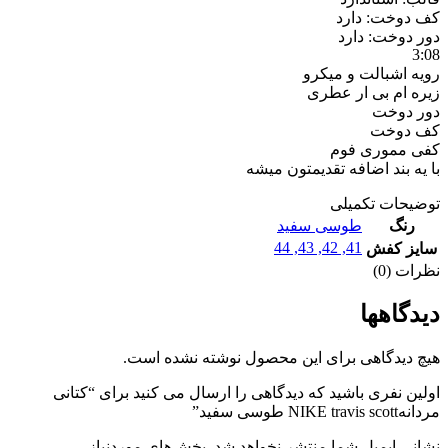
کف دوخت: دارد
دور دوخت: دارد
3:08
رویه اشبالت و میکرو
زیره ام بی ار عطری
دور دوخت
کف دوخت
کفی مموری فوم
با یه بند اضافه تقدیمتون میشه
توضیحات تکمیلی
رنگ
طوسی سفید
44
,
43
,
42
,
41
سایز کفش
نظرات (0)
دیدگاهها
هیچ دیدگاهی برای این محصول نوشته نشده است.
اولین نفری باشید که دیدگاهی را ارسال می کنید برای “کتانی
مردانهNIKE travis scott طوسی سفید”
نشانی ایمیل شما منتشر نخواهد شد.
بخش‌های موردنیاز