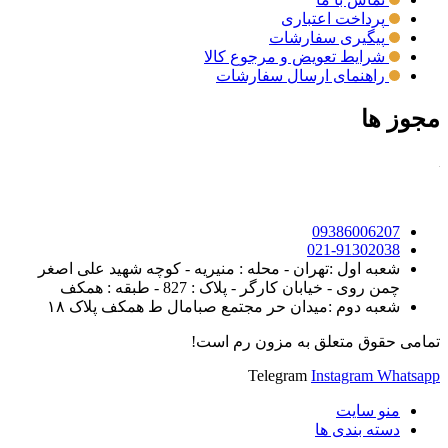
پرداخت اعتباری
پیگیری سفارشات
شرایط تعویض و مرجوع کالا
راهنمای ارسال سفارشات
مجوز ها
09386006207
021-91302038
شعبه اول :تهران - محله : منیریه - کوچه شهید علی اصغر
چمن روی - خیابان کارگر - پلاک : 827 - طبقه : همکف
شعبه دوم :میدان حر مجتمع صبامال ط همکف پلاک ۱۸
تمامی حقوق متعلق به مزون رم است!
Telegram
Instagram
Whatsapp
منو سایت
دسته بندی ها