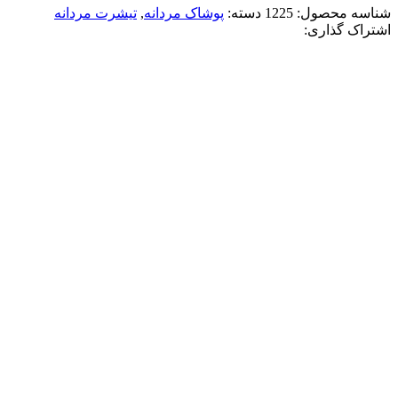
شناسه محصول:
1225
دسته:
پوشاک مردانه
,
تیشرت مردانه
اشتراک گذاری:
-17%
آبی آسمانی
سفید
قهوه ای
مشکی
افزودن به علاقه مندی
تيشرت ماکان کروم هارتز
3,580,000
تومان
قیمت اصلی: 3,580,000تومان
بود.
2,980,000
تومان
قیمت فعلی: 2,980,000تومان.
انتخاب گزینه ها
این محصول دارای انواع مختلفی می باشد.
گزینه ها ممکن است در صفحه محصول انتخاب شوند
مقايسه
نمایش سریع
-12%
مشکی قرمز
افزودن به علاقه مندی
تيشرت Firefighter