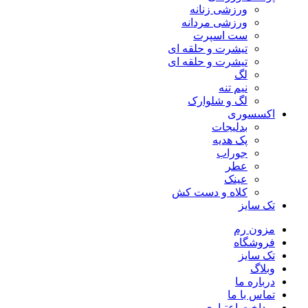
ورزشی زنانه
ورزشی مردانه
ست اسپرت
تیشرت و حلقه ای
تیشرت و حلقه ای
لگ
نیم تنه
لگ و شلوارک
اکسسوری
بدلیجات
پک هدیه
جوراب
عطر
عینک
کلاه و دست کش
تک سایز
مزون رم
فروشگاه
تک سایز
وبلاگ
درباره ما
تماس با ما
پرداخت اعتباری