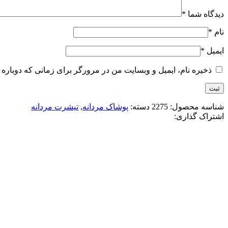
دیدگاه شما
*
نام
*
ایمیل
*
ذخیره نام، ایمیل و وبسایت من در مرورگر برای زمانی که دوباره 
شناسه محصول:
2275
دسته:
پوشاک مردانه
,
تیشرت مردانه
اشتراک گذاری:
-17%
آبی آسمانی
سفید
قهوه ای
مشکی
افزودن به علاقه مندی
تيشرت ماکان کروم هارتز
3,580,000
تومان
قیمت اصلی: 3,580,000تومان بود.
2,980,000
تو