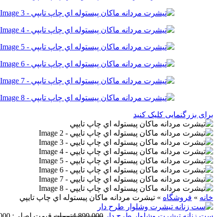
برای بزرگنمایی کلیک کنید
خانه
»
فروشگاه
»
تيشرت مردانه ماکان پيستوله اي چاپ تايپي
ست زنانه تيشرت وشلوار طرح دار
4,899,000
تومان
قیمت اصلی: 4,899,000تومان بود.