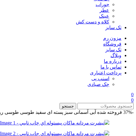
جوراب
عطر
عینک
کلاه و دست کش
تک سایز
مزون رم
فروشگاه
تک سایز
وبلاگ
درباره ما
تماس با ما
پرداخت اعتباری
اسنپ پی
چک صیادی
0
0
جستجو
-37%
فروخته شده
آبی آسمانی
سبز پسته ای
سفید
طوسی
طوسی رو