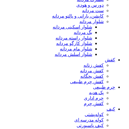
دورس و هودی
ست مردانه
کاپشن، بارانی و پالتو مردانه
شلوار مردانه
شلوار اسکینی مردانه
بگ مردانه
شلوار راسته مردانه
شلوار کارگو مردانه
شلوار مام مردانه
شلوار اسلش مردانه
کفش
کفش زنانه
کفش مردانه
کفش بچگانه
کفش چرم طبیعی
چرم طبیعی
پک هدیه
چرم اداری
کفش چرم
کیف
کوله‌پشتی
کوله مدرسه ای
کیف پاسپورتی