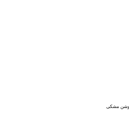
شن
مشکی