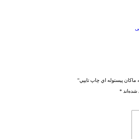
ی
 ماکان پيستوله اي چاپ تايپي”
شده‌اند
*