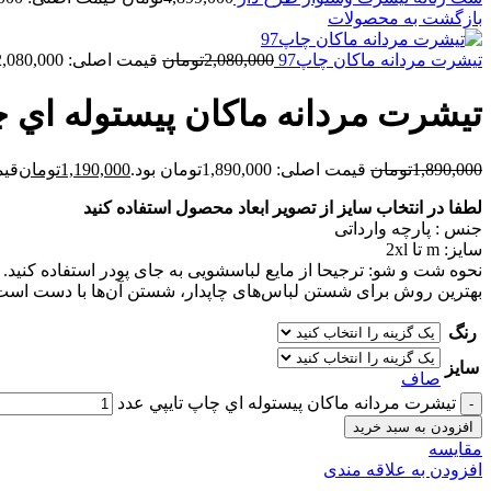
بازگشت به محصولات
تيشرت مردانه ماکان چاپ97
2,080,000
تومان
قیمت اصلی: 2,080,000تومان بود.
تيشرت مردانه ماکان پيستوله اي چ
1,890,000
تومان
قیمت اصلی: 1,890,000تومان بود.
1,190,000
تومان
قیمت ف
لطفا در انتخاب سایز از تصویر ابعاد محصول استفاده کنید
جنس : پارچه وارداتی
سایز: m تا 2xl
نحوه شت و شو: ترجیحا از مایع لباسشویی به جای پودر استفاده کنید.
بهترین روش برای شستن لباس‌های چاپدار، شستن آن‌ها با دست است
رنگ
سایز
صاف
تيشرت مردانه ماکان پيستوله اي چاپ تايپي عدد
افزودن به سبد خرید
مقايسه
افزودن به علاقه مندی