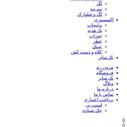
لگ
نیم تنه
لگ و شلوارک
اکسسوری
بدلیجات
پک هدیه
جوراب
عطر
عینک
کلاه و دست کش
تک سایز
مزون رم
فروشگاه
تک سایز
وبلاگ
درباره ما
تماس با ما
پرداخت اعتباری
اسنپ پی
چک صیادی
0
0