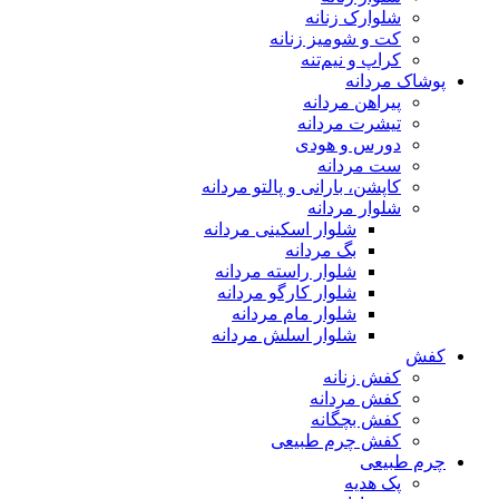
شلوارک زنانه
کت و شومیز زنانه
کراپ و نیم‌تنه
پوشاک مردانه
پیراهن مردانه
تیشرت مردانه
دورس و هودی
ست مردانه
کاپشن، بارانی و پالتو مردانه
شلوار مردانه
شلوار اسکینی مردانه
بگ مردانه
شلوار راسته مردانه
شلوار کارگو مردانه
شلوار مام مردانه
شلوار اسلش مردانه
کفش
کفش زنانه
کفش مردانه
کفش بچگانه
کفش چرم طبیعی
چرم طبیعی
پک هدیه