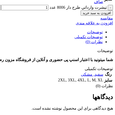
صاف
تيشرت وارداتي طرح دار 8006 عدد
افزودن به سبد خرید
مقايسه
افزودن به علاقه مندی
توضیحات
توضیحات تکمیلی
نظرات (0)
توضیحات
شما میتونید با اعتبار اسنپ پی حضوری و آنلاین از فروشگاه مزون رم 
توضیحات تکمیلی
رنگ
سفید
,
مشکی
2XL
,
3XL
,
4XL
,
L
,
M
,
XL
سایز
نظرات (0)
دیدگاهها
هیچ دیدگاهی برای این محصول نوشته نشده است.