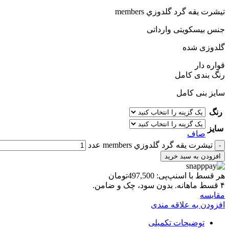
تيشرت يقه گرد گلدوزي members
جنس بیسکویتی وارداتی
گلدوزی شده
قواره دار
رنگ بندی کامل
سایز بنی کامل
رنگ
سایز
صاف
تيشرت يقه گرد گلدوزي members عدد
افزودن به سبد خرید
هر قسط با اسنپ‌پی:
497,500
تومان
۴ قسط ماهانه. بدون سود، چک و ضامن.
مقايسه
افزودن به علاقه مندی
توضیحات تکمیلی