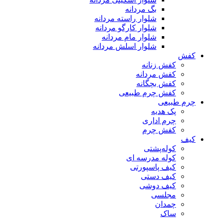
بگ مردانه
شلوار راسته مردانه
شلوار کارگو مردانه
شلوار مام مردانه
شلوار اسلش مردانه
کفش
کفش زنانه
کفش مردانه
کفش بچگانه
کفش چرم طبیعی
چرم طبیعی
پک هدیه
چرم اداری
کفش چرم
کیف
کوله‌پشتی
کوله مدرسه ای
کیف پاسپورتی
کیف دستی
کیف دوشی
مجلسی
چمدان
ساک