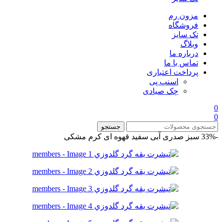
مزون رم
فروشگاه
تک سایز
وبلاگ
درباره ما
تماس با ما
پرداخت اعتباری
اسنپ پی
چک صیادی
0
0
جستجو
-33%
سبز صدری
آبی
سفید
قهوه ای
کرم
مشکی