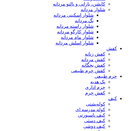
کاپشن، بارانی و پالتو مردانه
شلوار مردانه
شلوار اسکینی مردانه
بگ مردانه
شلوار راسته مردانه
شلوار کارگو مردانه
شلوار مام مردانه
شلوار اسلش مردانه
کفش
کفش زنانه
کفش مردانه
کفش بچگانه
کفش چرم طبیعی
چرم طبیعی
پک هدیه
چرم اداری
کفش چرم
کیف
کوله‌پشتی
کوله مدرسه ای
کیف پاسپورتی
کیف دستی
کیف دوشی