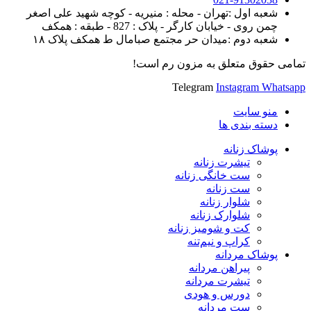
شعبه اول :تهران - محله : منیریه - کوچه شهید علی اصغر
چمن روی - خیابان کارگر - پلاک : 827 - طبقه : همکف
شعبه دوم :میدان حر مجتمع صبامال ط همکف پلاک ۱۸
تمامی حقوق متعلق به مزون رم است!
Telegram
Instagram
Whatsapp
منو سایت
دسته بندی ها
پوشاک زنانه
تیشرت زنانه
ست خانگی زنانه
ست زنانه
شلوار زنانه
شلوارک زنانه
کت و شومیز زنانه
کراپ و نیم‌تنه
پوشاک مردانه
پیراهن مردانه
تیشرت مردانه
دورس و هودی
ست مردانه