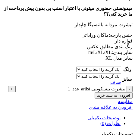
میدونستی حضوری میتونی با اعتبار اسنپ پی بدون پیش پرداخت از
ما خرید کنی؟؟
تیشرت مردانه بالنسیگا چاپدار
جنس پارچه:ماکان وراداتی
قواره دار
رنگ بندی مطابق عکس
سایز بندی:m/L/XL/XL
سایز مدل XL
رنگ
سایز
صاف
تیشرت بیسکویتی artist عدد
افزودن به سبد خرید
مقايسه
افزودن به علاقه مندی
توضیحات تکمیلی
نظرات (0)
توضیحات تکمیلی