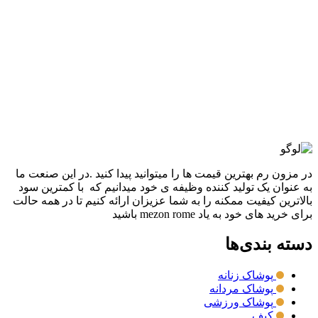
افزودن به علاقه مندی
تيشرت بیسبالی 74
5,960,000
تومان
قیمت اصلی: 5,960,000تومان
بود.
2,980,000
تومان
قیمت فعلی: 2,980,000تومان.
انتخاب گزینه ها
این محصول دارای انواع مختلفی می باشد.
گزینه ها ممکن است در صفحه محصول انتخاب شوند
مقايسه
نمایش سریع
در مزون رم بهترین قیمت ها را میتوانید پیدا کنید .در این صنعت ما
به عنوان یک تولید کننده وظیفه ی خود میدانیم که با کمترین سود
بالاترین کیفیت ممکنه را به شما عزیزان ارائه کنیم تا در همه حالت
برای خرید های خود به یاد mezon rome باشید
دسته بندی‌ها
پوشاک زنانه
پوشاک مردانه
پوشاک ورزشی
کیف