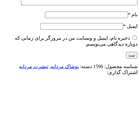
نام
*
ایمیل
*
ذخیره نام، ایمیل و وبسایت من در مرورگر برای زمانی که
دوباره دیدگاهی می‌نویسم.
شناسه محصول:
1596
دسته:
پوشاک مردانه
,
تیشرت مردانه
اشتراک گذاری:
-17%
آبی آسمانی
سفید
قهوه ای
مشکی
افزودن به علاقه مندی
تيشرت ماکان کروم هارتز
3,580,000
تومان
قیمت اصلی: 3,580,000تومان