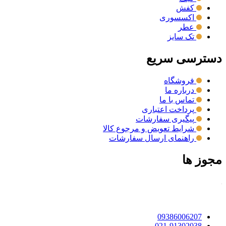
کفش
اکسسوری
عطر
تک سایز
دسترسی سریع
فروشگاه
درباره ما
تماس با ما
پرداخت اعتباری
پیگیری سفارشات
شرایط تعویض و مرجوع کالا
راهنمای ارسال سفارشات
مجوز ها
09386006207
021-91302038