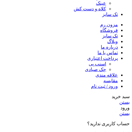
عینک
کلاه و دست کش
تک سایز
مزون رم
فروشگاه
تک سایز
وبلاگ
درباره ما
تماس با ما
پرداخت اعتباری
اسنپ پی
چک صیادی
علاقه مندی
مقايسه
ورود / ثبت نام
سبد خرید
بستن
ورود
بستن
حساب کاربری ندارید؟