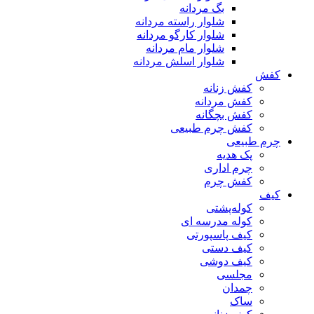
بگ مردانه
شلوار راسته مردانه
شلوار کارگو مردانه
شلوار مام مردانه
شلوار اسلش مردانه
کفش
کفش زنانه
کفش مردانه
کفش بچگانه
کفش چرم طبیعی
چرم طبیعی
پک هدیه
چرم اداری
کفش چرم
کیف
کوله‌پشتی
کوله مدرسه ای
کیف پاسپورتی
کیف دستی
کیف دوشی
مجلسی
چمدان
ساک