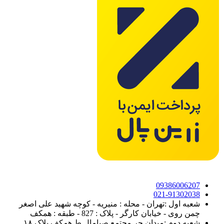
09386006207
021-91302038
شعبه اول :تهران - محله : منیریه - کوچه شهید علی اصغر
چمن روی - خیابان کارگر - پلاک : 827 - طبقه : همکف
شعبه دوم :میدان حر مجتمع صبامال ط همکف پلاک ۱۸