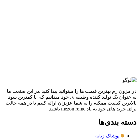
افزودن به علاقه مندی
ست تيشرت شلوارک استارباکس
1,280,000
تومان
قیمت اصلی: 1,280,000تومان
بود.
980,000
تومان
قیمت فعلی: 980,000تومان.
انتخاب گزینه ها
این محصول دارای انواع مختلفی می باشد.
گزینه ها ممکن است در صفحه محصول انتخاب شوند
مقايسه
نمایش سریع
در مزون رم بهترین قیمت ها را میتوانید پیدا کنید .در این صنعت ما
به عنوان یک تولید کننده وظیفه ی خود میدانیم که با کمترین سود
بالاترین کیفیت ممکنه را به شما عزیزان ارائه کنیم تا در همه حالت
برای خرید های خود به یاد mezon rome باشید
دسته بندی‌ها
پوشاک زنانه