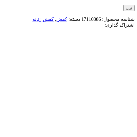
شناسه محصول:
17110386
دسته:
کفش
,
کفش زنانه
اشتراک گذاری:
-11%
کرم مشکی
افزودن به علاقه مندی
کتونی V2K زنانه کرم مشکی
4,380,000
تومان
قیمت اصلی: 4,380,000تومان بود.
3,880,000
تو
انتخاب گزینه ها
این محصول دارای انواع مختلفی می باشد. گز
مقايسه
نمایش سریع
-11%
سفید نقره ای
افزودن به علاقه مندی
کتونی V2K زنانه سفيد نقره ای