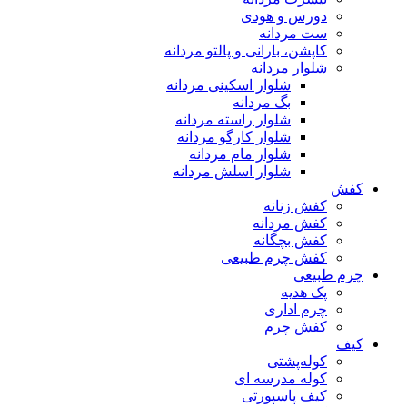
دورس و هودی
ست مردانه
کاپشن، بارانی و پالتو مردانه
شلوار مردانه
شلوار اسکینی مردانه
بگ مردانه
شلوار راسته مردانه
شلوار کارگو مردانه
شلوار مام مردانه
شلوار اسلش مردانه
کفش
کفش زنانه
کفش مردانه
کفش بچگانه
کفش چرم طبیعی
چرم طبیعی
پک هدیه
چرم اداری
کفش چرم
کیف
کوله‌پشتی
کوله مدرسه ای
کیف پاسپورتی