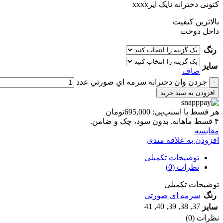
کتونی دخترانه نایک ایرxxxx
بالاترین کیفیت
داخل دوخت
رنگ
سایز
صاف
جردن وان دخترانه سرمه اي صورتي عدد
افزودن به سبد خرید
هر قسط با اسنپ‌پی:
695,000
تومان
۴ قسط ماهانه. بدون سود، چک و ضامن.
مقايسه
افزودن به علاقه مندی
توضیحات تکمیلی
نظرات (0)
توضیحات تکمیلی
رنگ
سرمه ای صورتی
41
,
40
,
39
,
38
,
37
سایز
نظرات (0)