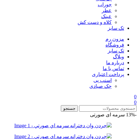
جوراب
عطر
عینک
کلاه و دست کش
تک سایز
مزون رم
فروشگاه
تک سایز
وبلاگ
درباره ما
تماس با ما
پرداخت اعتباری
اسنپ پی
چک صیادی
0
0
جستجو
-13%
سرمه ای صورتی