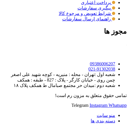
پرداخت اعتباری
پیگیری سفارشات
شرایط تعویض و مرجوع کالا
راهنمای ارسال سفارشات
مجوز ها
09386006207
021-91302038
شعبه اول :تهران - محله : منیریه - کوچه شهید علی اصغر
چمن روی - خیابان کارگر - پلاک : 827 - طبقه : همکف
شعبه دوم :میدان حر مجتمع صبامال ط همکف پلاک ۱۸
تمامی حقوق متعلق به مزون رم است!
Telegram
Instagram
Whatsapp
منو سایت
دسته بندی ها