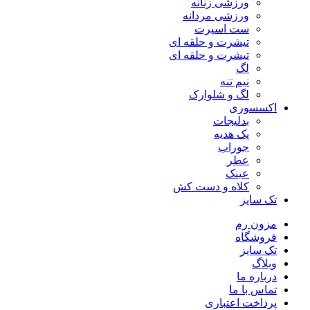
ورزشی زنانه
ورزشی مردانه
ست اسپرت
تیشرت و حلقه ای
تیشرت و حلقه ای
لگ
نیم تنه
لگ و شلوارک
اکسسوری
بدلیجات
پک هدیه
جوراب
عطر
عینک
کلاه و دست کش
تک سایز
مزون رم
فروشگاه
تک سایز
وبلاگ
درباره ما
تماس با ما
پرداخت اعتباری