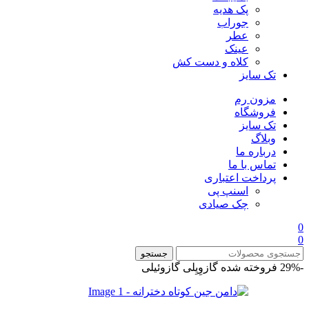
پک هدیه
جوراب
عطر
عینک
کلاه و دست کش
تک سایز
مزون رم
فروشگاه
تک سایز
وبلاگ
درباره ما
تماس با ما
پرداخت اعتباری
اسنپ پی
چک صیادی
0
0
جستجو
-29%
فروخته شده
گازوِیِلی
گازوئیلی