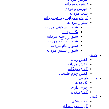
تیشرت مردانه
دورس و هودی
ست مردانه
کاپشن، بارانی و پالتو مردانه
شلوار مردانه
شلوار اسکینی مردانه
بگ مردانه
شلوار راسته مردانه
شلوار کارگو مردانه
شلوار مام مردانه
شلوار اسلش مردانه
کفش
کفش زنانه
کفش مردانه
کفش بچگانه
کفش چرم طبیعی
چرم طبیعی
پک هدیه
چرم اداری
کفش چرم
کیف
کوله‌پشتی
کوله مدرسه ای