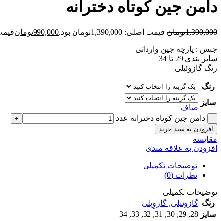
دامن جین کوتاه دخترانه
1,390,000
تومان
قیمت اصلی: 1,390,000تومان بود.
990,000
تومان
قیمت فعلی
جنس : پارچه جین وارداتی
سایز بندی 29 تا 34
رنگ گازوئیلی
رنگ
سایز
صاف
دامن جین کوتاه دخترانه عدد
افزودن به سبد خرید
مقايسه
افزودن به علاقه مندی
توضیحات تکمیلی
نظرات (0)
توضیحات تکمیلی
رنگ
گازوئیلی
,
گازوِیِلی
34
,
33
,
32
,
31
,
30
,
29
,
28
سایز