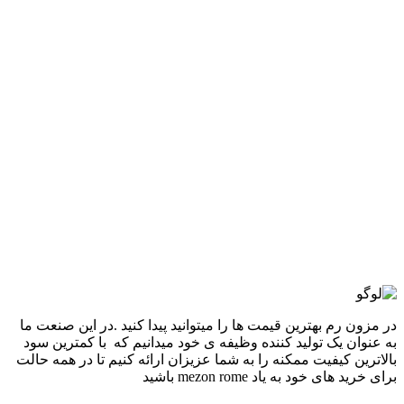
گزینه ها ممکن است در صفحه محصول انتخاب شوند
مقايسه
نمایش سریع
-50%
قهوه ای مشکی
آبی سفید
سفید صورتی
قرمز مشکی
مشکی سفید
افزودن به علاقه مندی
ست سه تکه کراپ شلوار تاپ Chrome Hearts
7,960,000
تومان
قیمت اصلی: 7,960,000تومان
بود.
3,980,000
تومان
قیمت فعلی: 3,980,000تومان.
انتخاب گزینه ها
این محصول دارای انواع مختلفی می باشد.
گزینه ها ممکن است در صفحه محصول انتخاب شوند
مقايسه
نمایش سریع
در مزون رم بهترین قیمت ها را میتوانید پیدا کنید .در این صنعت ما
به عنوان یک تولید کننده وظیفه ی خود میدانیم که با کمترین سود
بالاترین کیفیت ممکنه را به شما عزیزان ارائه کنیم تا در همه حالت
برای خرید های خود به یاد mezon rome باشید