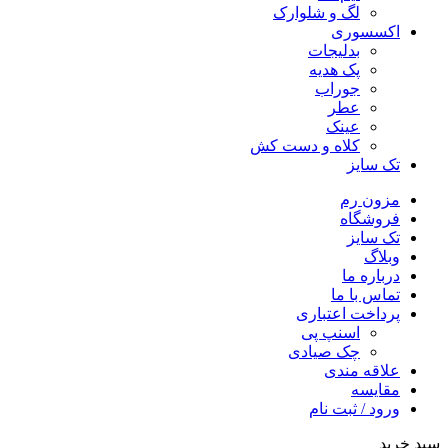
لگ و شلوارک
اکسسوری
بدلیجات
پک هدیه
جوراب
عطر
عینک
کلاه و دست کش
تک سایز
مزون رم
فروشگاه
تک سایز
وبلاگ
درباره ما
تماس با ما
پرداخت اعتباری
اسنپ پی
چک صیادی
علاقه مندی
مقايسه
ورود / ثبت نام
سبد خرید