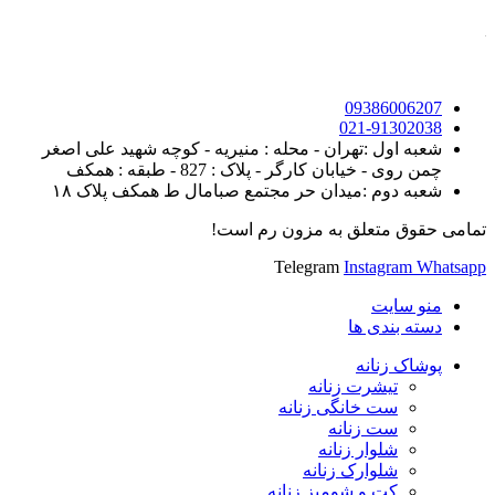
09386006207
021-91302038
شعبه اول :تهران - محله : منیریه - کوچه شهید علی اصغر
چمن روی - خیابان کارگر - پلاک : 827 - طبقه : همکف
شعبه دوم :میدان حر مجتمع صبامال ط همکف پلاک ۱۸
تمامی حقوق متعلق به مزون رم است!
Telegram
Instagram
Whatsapp
منو سایت
دسته بندی ها
پوشاک زنانه
تیشرت زنانه
ست خانگی زنانه
ست زنانه
شلوار زنانه
شلوارک زنانه
کت و شومیز زنانه