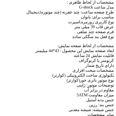
مشخصات از لحاظ ظاهری :
مدل ساعت G-shock
طرح صفحه ساعت: چند عقربه (چند موتوره),دیجیتال
مناسب برای: بانوان
نوع کاربری روزمره,اسپرت
عرض قاب 39 میلی متر
فرم صفحه چند ضلعی
نوع قفل بند سگکی ساده
مشخصات از لحاظ صفحه نمايش:
ابعاد صفحه نمایش این محصول : 43*44 میلیمتر
قابلیت نمایش 24 ساعته
کرنومتر یا کرنوگراف
دارای تاریخ شمار
مشخصات سخت افزاری
تکنولوژی ساخت الکترونیکی (کوارتز)
نوع موتور باتری خور(کوارتز)
توضیحات موتور: ژاپنی
مقاوم در برابر آب
میزان مقاومت 5ATM
جنس بدنه استیل
جنس بند: رزین
جنس شیشه: شیشه معدنی
ساير مشخصات