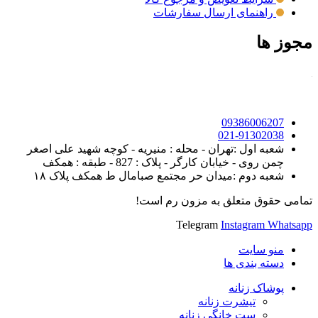
راهنمای ارسال سفارشات
مجوز ها
09386006207
021-91302038
شعبه اول :تهران - محله : منیریه - کوچه شهید علی اصغر
چمن روی - خیابان کارگر - پلاک : 827 - طبقه : همکف
شعبه دوم :میدان حر مجتمع صبامال ط همکف پلاک ۱۸
تمامی حقوق متعلق به مزون رم است!
Telegram
Instagram
Whatsapp
منو سایت
دسته بندی ها
پوشاک زنانه
تیشرت زنانه
ست خانگی زنانه