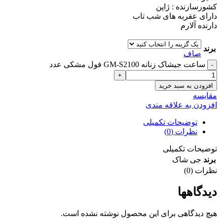
کشورسازنده : ژاپن
دارای عقربه های شب تاب
دارنده آلارم
برند
صاف
ساعت جیشاک زنانه GM-S2100 فول مشکی عدد
افزودن به سبد خرید
مقايسه
افزودن به علاقه مندی
توضیحات تکمیلی
نظرات (0)
توضیحات تکمیلی
برند
جی شاک
نظرات (0)
دیدگاهها
هیچ دیدگاهی برای این محصول نوشته نشده است.