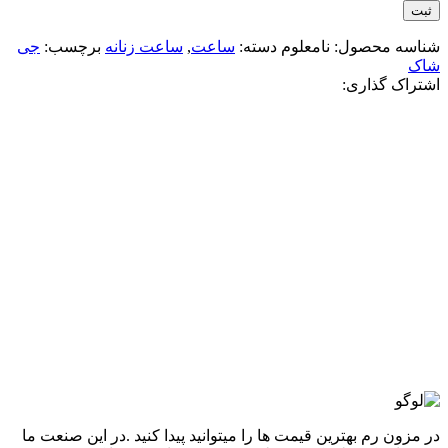
شناسه محصول:
نامعلوم
دسته:
ساعت
,
ساعت زنانه
برچسب:
جی
شاک
اشتراک گذاری:
-8%
طلایی
افزودن به علاقه مندی
ساعت جی شاک زنانهGM-S2100 قاب طلایی
4,740,000
تومان
قیمت اصلی: 4,740,000تومان
بود.
4,380,000
تومان
قیمت فعلی: 4,380,000تومان.
انتخاب گزینه ها
این محصول دارای انواع مختلفی می باشد. گزینه ها
ممکن است در صفحه محصول انتخاب شوند
مقايسه
نمایش سریع
در مزون رم بهترین قیمت ها را میتوانید پیدا کنید .در این صنعت ما