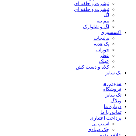
تیشرت و حلقه ای
تیشرت و حلقه ای
لگ
نیم تنه
لگ و شلوارک
اکسسوری
بدلیجات
پک هدیه
جوراب
عطر
عینک
کلاه و دست کش
تک سایز
مزون رم
فروشگاه
تک سایز
وبلاگ
درباره ما
تماس با ما
پرداخت اعتباری
اسنپ پی
چک صیادی
علاقه مندی