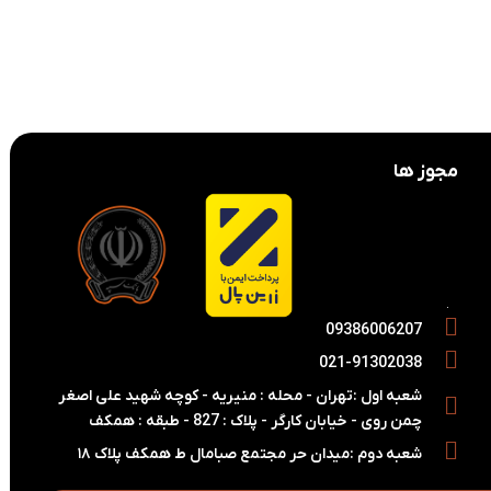
ن
3,480,000
تومان
3,880,000
تومان
مجوز ها
09386006207
021-91302038
شعبه اول :تهران - محله : منیریه - کوچه شهید علی اصغر
چمن روی - خیابان کارگر - پلاک : 827 - طبقه : همکف
شعبه دوم :میدان حر مجتمع صبامال ط همکف پلاک ۱۸