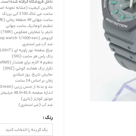
داخل فروشگاه گرفته شده است.
بالاترین کیفیت (مشابه نمونه اص
ساعت جی شاک 2100 آبی پررنگ
ساعت جهانی 49 منطقه زمانی (WORD TIME)
تنظیم اتوماتیک ساعت جهانی
تایمر یا شمارش معکوس (TMR)
کرنومتر (stop watch 1/1000 sec)
ضد آب:غیر استخری
چراغ صفحه نور زاویه ای (AUTO LIGHT)
زنگ راس هر ساعت (SIG)
تنظیم 4 آلارم برای هشدار (4ALARMS)
تکرار زنگ همانند گوشی (SNZ)
نمایش تاریخ، روز میلادی
زمان بر اساس 24 ساعت
بند و بدنه از جنس رزین (band:resin)
اندازه صفحه: 45.4×48.5 میلیمتر
موتور کوارتز (باتری)
ضد آب (غیر استخری)
رنگ