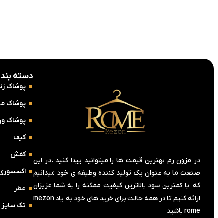
5,800,000
تومان
0
11,600,000
تومان
5,140,000
تومان
دسته بندی
پوشاک زنا
پوشاک مر
پوشاک ور
کیف
کفش
در مزون رم بهترین قیمت ها را میتوانید پیدا کنید .در این
اکسسوری
صنعت ما به عنوان یک تولید کننده وظیفه ی خود میدانیم
که با کمترین سود بالاترین کیفیت ممکنه را به شما عزیزان
عطر
ارائه کنیم تا در همه حالت برای خرید های خود به یاد mezon
تک سایز
rome باشید