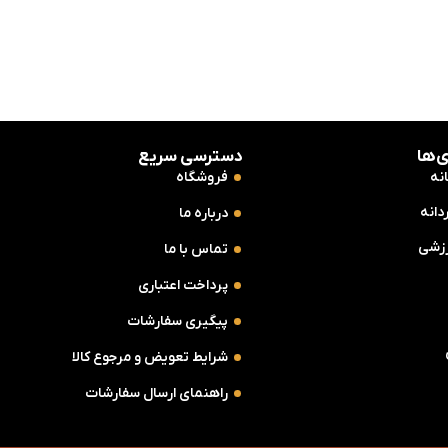
4,140,00
تومان
3,680,000
توما
4,480,000
تومان
‌ها
دسترسی سریع
نه
فروشگاه
دانه
درباره ما
زشی
تماس با ما
پرداخت اعتباری
پیگیری سفارشات
شرایط تعویض و مرجوع کالا
راهنمای ارسال سفارشات