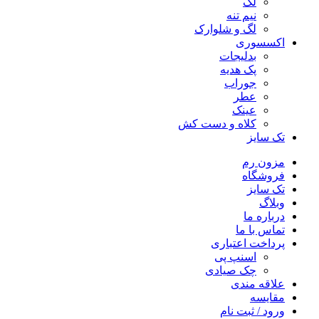
لگ
نیم تنه
لگ و شلوارک
اکسسوری
بدلیجات
پک هدیه
جوراب
عطر
عینک
کلاه و دست کش
تک سایز
مزون رم
فروشگاه
تک سایز
وبلاگ
درباره ما
تماس با ما
پرداخت اعتباری
اسنپ پی
چک صیادی
علاقه مندی
مقايسه
ورود / ثبت نام