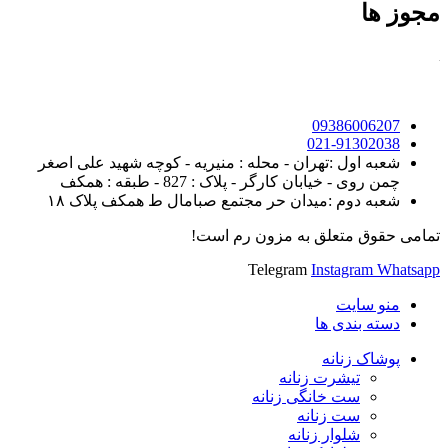
مجوز ها
09386006207
021-91302038
شعبه اول :تهران - محله : منیریه - کوچه شهید علی اصغر
چمن روی - خیابان کارگر - پلاک : 827 - طبقه : همکف
شعبه دوم :میدان حر مجتمع صبامال ط همکف پلاک ۱۸
تمامی حقوق متعلق به مزون رم است!
Telegram
Instagram
Whatsapp
منو سایت
دسته بندی ها
پوشاک زنانه
تیشرت زنانه
ست خانگی زنانه
ست زنانه
شلوار زنانه