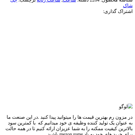
شاک
اشتراک گذاری:
-8%
طلایی
افزودن به علاقه مندی
ساعت جی شاک زنانهGM-S2100 قاب طلایی
4,740,000
تومان
قیمت اصلی: 4,740,000تومان
بود.
4,380,000
تومان
قیمت فعلی: 4,380,000تومان.
انتخاب گزینه ها
این محصول دارای انواع مختلفی می باشد. گزینه ها
ممکن است در صفحه محصول انتخاب شوند
مقايسه
نمایش سریع
در مزون رم بهترین قیمت ها را میتوانید پیدا کنید .در این صنعت ما
به عنوان یک تولید کننده وظیفه ی خود میدانیم که با کمترین سود
بالاترین کیفیت ممکنه را به شما عزیزان ارائه کنیم تا در همه حالت
برای خرید های خود به یاد mezon rome باشید