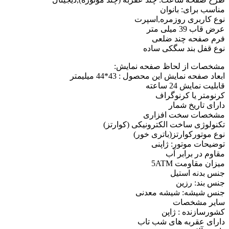
مناسب برای: بانوان
نوع کاربری روزمره,اسپرت
عرض قاب 39 میلی متر
فرم صفحه چند ضلعی
نوع قفل بند سگکی ساده
مشخصات از لحاظ صفحه نمايش:
ابعاد صفحه نمایش این محصول : 43*44 میلیمتر
قابلیت نمایش 24 ساعته
کرنومتر یا کرنوگراف
دارای تاریخ شمار
مشخصات سخت افزاری
تکنولوژی ساخت الکترونیکی (کوارتز)
نوع موتورکوارتز(باتری خور)
توضیحات موتور: ژاپنی
مقاوم در برابر آب
میزان مقاومت 5ATM
جنس بدنه استیل
جنس بند: رزین
جنس شیشه: شیشه معدنی
ساير مشخصات
کشورسازنده : ژاپن
دارای عقربه های شب تاب