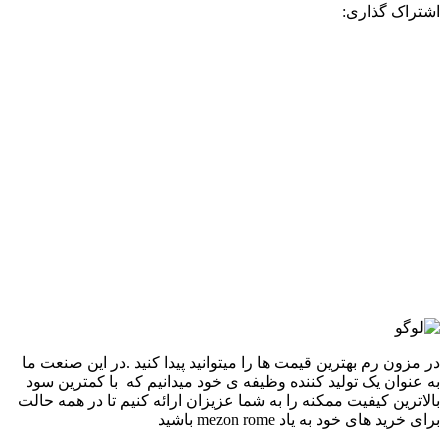
اشتراک گذاری:
-8%
طلایی
افزودن به علاقه مندی
ساعت جی شاک زنانهGM-S2100 قاب طلایی
4,740,000
تومان
قیمت اصلی: 4,740,000تومان
بود.
4,380,000
تومان
قیمت فعلی: 4,380,000تومان.
انتخاب گزینه ها
این محصول دارای انواع مختلفی می باشد. گزینه ها
ممکن است در صفحه محصول انتخاب شوند
مقايسه
نمایش سریع
در مزون رم بهترین قیمت ها را میتوانید پیدا کنید .در این صنعت ما
به عنوان یک تولید کننده وظیفه ی خود میدانیم که با کمترین سود
بالاترین کیفیت ممکنه را به شما عزیزان ارائه کنیم تا در همه حالت
برای خرید های خود به یاد mezon rome باشید