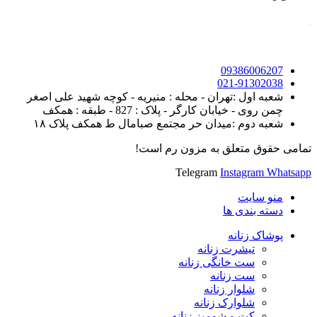
09386006207
021-91302038
شعبه اول :تهران - محله : منیریه - کوچه شهید علی اصغر
چمن روی - خیابان کارگر - پلاک : 827 - طبقه : همکف
شعبه دوم :میدان حر مجتمع صبامال ط همکف پلاک ۱۸
تمامی حقوق متعلق به مزون رم است!
Telegram
Instagram
Whatsapp
منو سایت
دسته بندی ها
پوشاک زنانه
تیشرت زنانه
ست خانگی زنانه
ست زنانه
شلوار زنانه
شلوارک زنانه
کت و شومیز زنانه