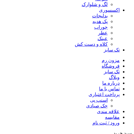
لگ و شلوارک
اکسسوری
بدلیجات
پک هدیه
جوراب
عطر
عینک
کلاه و دست کش
تک سایز
مزون رم
فروشگاه
تک سایز
وبلاگ
درباره ما
تماس با ما
پرداخت اعتباری
اسنپ پی
چک صیادی
علاقه مندی
مقايسه
ورود / ثبت نام
سبد خرید