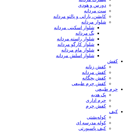
دورس و هودی
ست مردانه
کاپشن، بارانی و پالتو مردانه
شلوار مردانه
شلوار اسکینی مردانه
بگ مردانه
شلوار راسته مردانه
شلوار کارگو مردانه
شلوار مام مردانه
شلوار اسلش مردانه
کفش
کفش زنانه
کفش مردانه
کفش بچگانه
کفش چرم طبیعی
چرم طبیعی
پک هدیه
چرم اداری
کفش چرم
کیف
کوله‌پشتی
کوله مدرسه ای
کیف پاسپورتی