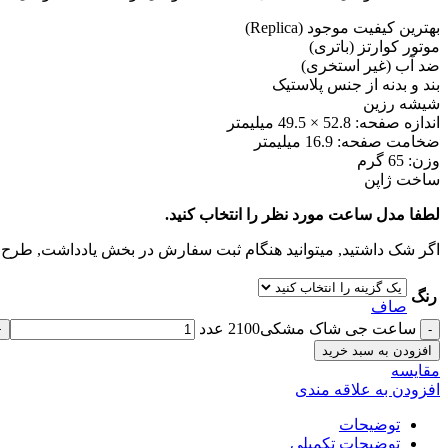
بهترین کیفیت موجود (Replica)
موتور کوارتز (باتری)
ضد آب (غیر استخری)
بند و بدنه از جنس پلاستیک
شیشه رزین
اندازه صفحه:
52.8 × 49.5
میلیمتر
ضخامت صفحه: 16.9 میلیمتر
وزن: 65 گرم
ساخت ژاپن
لطفا مدل ساعت مورد نظر را انتخاب کنید.
اگر شک داشتید, میتوانید هنگام ثبت سفارش در بخش یادداشت, طرح س
رنگ
صاف
ساعت جی شاک مشکی2100 عدد
افزودن به سبد خرید
مقايسه
افزودن به علاقه مندی
توضیحات
توضیحات تکمیلی