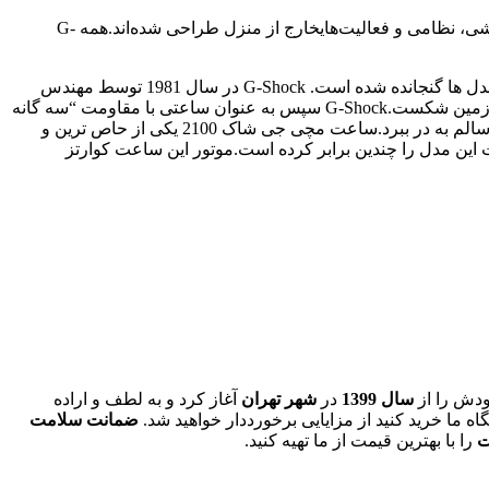
شوک و لرزش طراحی شده است. G-Shock مخفف کلمه Gravitational Shock است.ساعت‌های سری G-Shock عمدتاً برای فعالیت‌های ورزشی، نظامی و فعالیت‌هایخارج از منزل طراحی شده‌اند.همه G-
مقاومت در برابر آب 200 متر و زنگ هشدار هستند.ویژگی های دیگری مانند تایمر شمارش معکوس، ساعت جهانی و نور پس زمینه در اکثر مدل ها گنجانده شده است. G-Shock در سال 1981 توسط مهندس
کاسیو، کیکو ایبه،زمانی که با یک عابر پیاده برخورد کرد، طراحی شد و ساعت مکانیکی کهپدرش به او داده بود، از مچ دستش جدا شد و روی زمین شکست.G-Shock سپس به عنوان ساعتی با مقاومت “سه گانه
10” در نظر گرفته شد،به این معنی که عمر باتری آن 10 سال است،مقاومت آن در برابر آب 10 بار است و می تواند از سقوط 10 متری جان سالم به در ببرد.ساعت مچی جی شاک 2100 یکی از حاص ترین و
ین مدل را چندین برابر کرده است.موتور این ساعت کوارتز
ودش را از
سال 1399
در
شهر تهران
آغاز کرد و به لطف و اراده
ما خرید کنید از مزایایی برخورددار خواهید شد.
ضمانت سلامت
ت
را با بهترین قیمت از ما تهیه کنید.