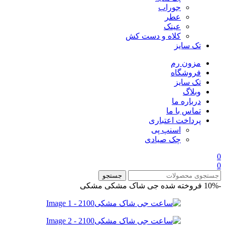
جوراب
عطر
عینک
کلاه و دست کش
تک سایز
مزون رم
فروشگاه
تک سایز
وبلاگ
درباره ما
تماس با ما
پرداخت اعتباری
اسنپ پی
چک صیادی
0
0
جستجو
-10%
فروخته شده
جی شاک مشکی
مشکی