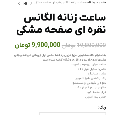
خانه
»
فروشگاه
»
ساعت زنانه الگانس نقره ای صفحه مشکی
ساعت زنانه الگانس
نقره ای صفحه مشکی
9,900,000
تومان
19,800,000
تومان
به احترام نگاه مشتریان عزیز مزون رم فقط عکس اول ژورنالی میباشد و باقی
عکسها بدون ادیت و داخل فروشگاه گرفته شده است.
مناسب برای: روزمره و اسپرت
جنس: استیل عیار 316
سایز: استاندارد
رنگ: رنگبندی طبق تصویر
نحوه ی نگهداری و شستشو:
مقاوم در برابر تعرق و آب
فرم صفحه: گرد
جنس بند: استیل
رنگ