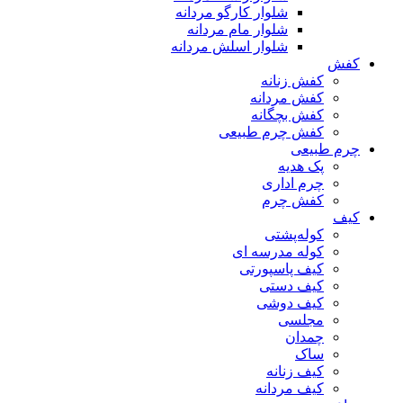
شلوار کارگو مردانه
شلوار مام مردانه
شلوار اسلش مردانه
کفش
کفش زنانه
کفش مردانه
کفش بچگانه
کفش چرم طبیعی
چرم طبیعی
پک هدیه
چرم اداری
کفش چرم
کیف
کوله‌پشتی
کوله مدرسه ای
کیف پاسپورتی
کیف دستی
کیف دوشی
مجلسی
چمدان
ساک
کیف زنانه
کیف مردانه