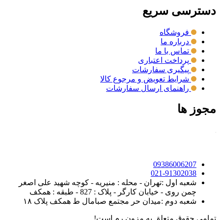
دسترسی سریع
فروشگاه
درباره ما
تماس با ما
پرداخت اعتباری
پیگیری سفارشات
شرایط تعویض و مرجوع کالا
راهنمای ارسال سفارشات
مجوز ها
09386006207
021-91302038
شعبه اول :تهران - محله : منیریه - کوچه شهید علی اصغر
چمن روی - خیابان کارگر - پلاک : 827 - طبقه : همکف
شعبه دوم :میدان حر مجتمع صبامال ط همکف پلاک ۱۸
تمامی حقوق متعلق به مزون رم است!