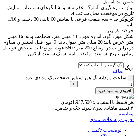
جنس بند: استیل
نوع شماره گیری: آنالوگ. عقربه ها و نشانگرهای شب تاب. نمایش
تاریخ در موقعیت محل ساعت 4.
کرنوگراف – سه صفحه فرعی با نمایش 60 ثانیه، 30 دقیقه و 1/10
ثانیه.
حرکت کوارتز.
شکل مورد گرد. اندازه مورد: 43 میلی متر. ضخامت بدنه: 16 میلی
متر. عرض باند: 20 میلی متر. طول باند: 9 اینچ. قفل استقرار. مقاوم
در برابر آب در ارتفاع 200 متر / 660 فوت. توابع: الت سنجش فواصل
زمانی، تاریخ، ساعت، دقیقه، ثانیه، سبک ساعت لوکس.
رنگ
صاف
ساعت مردانه تگ هور سيلور صفحه نوک مدادی عدد
افزودن به سبد خرید
هر قسط با اسنپ‌پی:
1,937,500
تومان
۴ قسط ماهانه. بدون سود، چک و ضامن.
مقايسه
افزودن به علاقه مندی
توضیحات تکمیلی
نظرات (0)