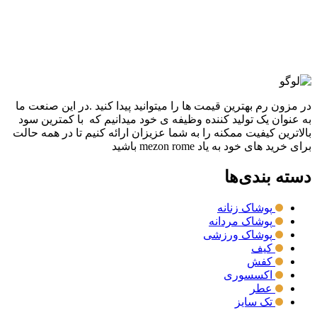
59,600,000
تومان
قیمت اصلی: 59,600,000تومان
بود.
29,800,000
تومان
قیمت فعلی: 29,800,000تومان.
انتخاب گزینه ها
این محصول دارای انواع مختلفی می باشد. گزینه ها
ممکن است در صفحه محصول انتخاب شوند
مقايسه
نمایش سریع
در مزون رم بهترین قیمت ها را میتوانید پیدا کنید .در این صنعت ما
به عنوان یک تولید کننده وظیفه ی خود میدانیم که با کمترین سود
بالاترین کیفیت ممکنه را به شما عزیزان ارائه کنیم تا در همه حالت
برای خرید های خود به یاد mezon rome باشید
دسته بندی‌ها
پوشاک زنانه
پوشاک مردانه
پوشاک ورزشی
کیف
کفش
اکسسوری
عطر
تک سایز