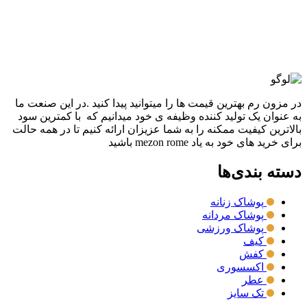
59,600,000
تومان
قیمت اصلی: 59,600,000تومان
بود.
29,800,000
تومان
قیمت فعلی: 29,800,000تومان.
انتخاب گزینه ها
این محصول دارای انواع مختلفی می باشد. گزینه ها
ممکن است در صفحه محصول انتخاب شوند
مقايسه
نمایش سریع
در مزون رم بهترین قیمت ها را میتوانید پیدا کنید .در این صنعت ما
به عنوان یک تولید کننده وظیفه ی خود میدانیم که با کمترین سود
بالاترین کیفیت ممکنه را به شما عزیزان ارائه کنیم تا در همه حالت
برای خرید های خود به یاد mezon rome باشید
دسته بندی‌ها
پوشاک زنانه
پوشاک مردانه
پوشاک ورزشی
کیف
کفش
اکسسوری
عطر
تک سایز