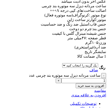
عکس آخر بدون ادیت میباشد
ساعت مردانه دیزل سه موتوره بند چرمی
اصالت ساخت:های کپی درجه A+++
نوع موتور :کرنوگراف(سه موتوره فعال)
موتور:کوارتز ساخت ژاپن
جنس قاب:استیل ضد زنگ و ضد حساسیت
جنس بند:چرم‌ دو دوخت
جنس شیشه:مینرال گلس با کیفیت
قطر صفحه :۴۷میلی متر
وزن:۱۰۵گرم
ضد آب(غیراستخری)
نمایشگر تاریخ
1 سال ضمانت کالا
رنگ
صاف
ساعت مردانه دیزل سه موتوره بند چرمی عدد
افزودن به سبد خرید
مقايسه
افزودن به علاقه مندی
توضیحات تکمیلی