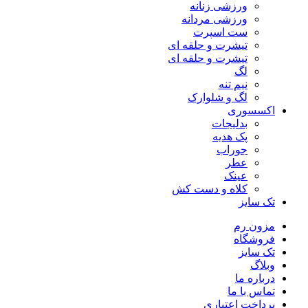
ورزشی زنانه
ورزشی مردانه
ست اسپرت
تیشرت و حلقه ای
تیشرت و حلقه ای
لگ
نیم تنه
لگ و شلوارک
اکسسوری
بدلیجات
پک هدیه
جوراب
عطر
عینک
کلاه و دست کش
تک سایز
مزون رم
فروشگاه
تک سایز
وبلاگ
درباره ما
تماس با ما
پرداخت اعتباری