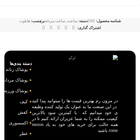
شناسه محصول:
2161
دسته:
ساعت
,
ساعت مردانه
برچسب:
هابلوت
اشتراک گذاری:
دسته بندی‌ها
پوشاک زنانه
پوشاک مردانه
پوشاک ورزشی
در مزون رم بهترین قیمت ها را میتوانید پیدا کنید
کیف
.در این صنعت ما به عنوان یک تولید کننده وظیفه
کفش
ی خود میدانیم که با کمترین سود بالاترین
کیفیت ممکنه را به شما عزیزان ارائه کنیم تا در
اکسسوری
همه حالت برای خرید های خود به یاد mezon
rome باشید
عطر