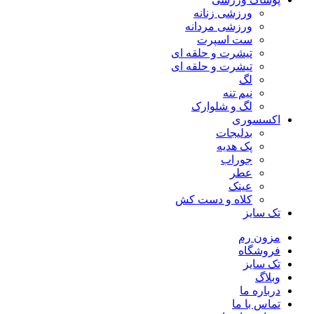
ورزشی زنانه
ورزشی مردانه
ست اسپرت
تیشرت و حلقه ای
تیشرت و حلقه ای
لگ
نیم تنه
لگ و شلوارک
اکسسوری
بدلیجات
پک هدیه
جوراب
عطر
عینک
کلاه و دست کش
تک سایز
مزون رم
فروشگاه
تک سایز
وبلاگ
درباره ما
تماس با ما