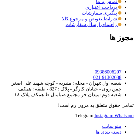
تماس با ما
پرداخت اعتباری
پیگیری سفارشات
شرایط تعویض و مرجوع کالا
راهنمای ارسال سفارشات
مجوز ها
09386006207
021-91302038
شعبه اول :تهران - محله : منیریه - کوچه شهید علی اصغر
چمن روی - خیابان کارگر - پلاک : 827 - طبقه : همکف
شعبه دوم :میدان حر مجتمع صبامال ط همکف پلاک ۱۸
تمامی حقوق متعلق به مزون رم است!
Telegram
Instagram
Whatsapp
منو سایت
دسته بندی ها