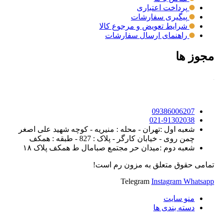
پرداخت اعتباری
پیگیری سفارشات
شرایط تعویض و مرجوع کالا
راهنمای ارسال سفارشات
مجوز ها
09386006207
021-91302038
شعبه اول :تهران - محله : منیریه - کوچه شهید علی اصغر
چمن روی - خیابان کارگر - پلاک : 827 - طبقه : همکف
شعبه دوم :میدان حر مجتمع صبامال ط همکف پلاک ۱۸
تمامی حقوق متعلق به مزون رم است!
Telegram
Instagram
Whatsapp
منو سایت
دسته بندی ها