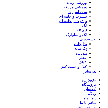
ورزشی زنانه
ورزشی مردانه
ست اسپرت
تیشرت و حلقه ای
تیشرت و حلقه ای
لگ
نیم تنه
لگ و شلوارک
اکسسوری
بدلیجات
پک هدیه
جوراب
عطر
عینک
کلاه و دست کش
تک سایز
مزون رم
فروشگاه
تک سایز
وبلاگ
درباره ما
تماس با ما
پرداخت اعتباری