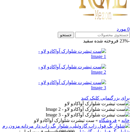
0
مورد
جستجو
-23%
فروخته شده
سفید
برای بزرگنمایی کلیک کنید
خانه
»
فروشگاه
»
ست تيشرت شلوارک آواکادو لاو
شلوار بگ فول زاپ گازوئیلی
5,080,000
تومان
قیمت اصلی: