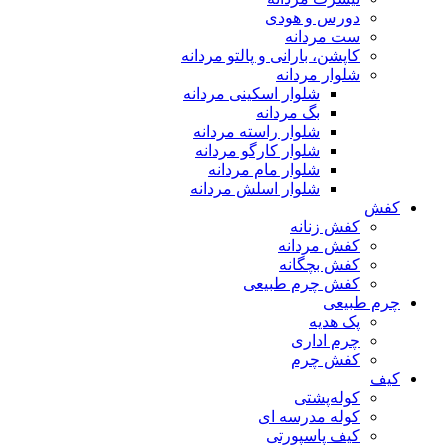
دورس و هودی
ست مردانه
کاپشن، بارانی و پالتو مردانه
شلوار مردانه
شلوار اسکینی مردانه
بگ مردانه
شلوار راسته مردانه
شلوار کارگو مردانه
شلوار مام مردانه
شلوار اسلش مردانه
کفش
کفش زنانه
کفش مردانه
کفش بچگانه
کفش چرم طبیعی
چرم طبیعی
پک هدیه
چرم اداری
کفش چرم
کیف
کوله‌پشتی
کوله مدرسه ای
کیف پاسپورتی