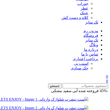
جوراب
عطر
عینک
کلاه و دست کش
تک سایز
مزون رم
فروشگاه
تک سایز
وبلاگ
درباره ما
تماس با ما
پرداخت اعتباری
اسنپ پی
چک صیادی
0
0
جستجو
-45%
فروخته شده
آبی
سفید
مشکی