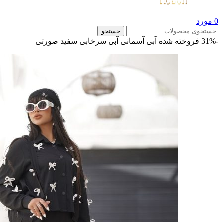
0
مورد
جستجو
-31%
فروخته شده
آبی آسمانی
آبی
سرخابی
سفید
صورتی