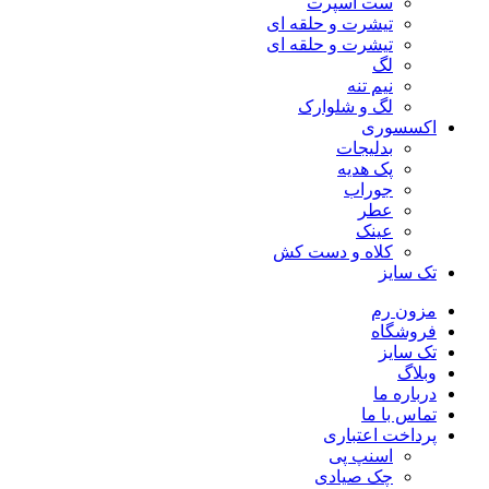
ست اسپرت
تیشرت و حلقه ای
تیشرت و حلقه ای
لگ
نیم تنه
لگ و شلوارک
اکسسوری
بدلیجات
پک هدیه
جوراب
عطر
عینک
کلاه و دست کش
تک سایز
مزون رم
فروشگاه
تک سایز
وبلاگ
درباره ما
تماس با ما
پرداخت اعتباری
اسنپ پی
چک صیادی