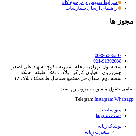
شرایط تعویض و مرجوع کالا
راهنمای ارسال سفارشات
مجوز ها
09386006207
021-91302038
شعبه اول :تهران - محله : منیریه - کوچه شهید علی اصغر
چمن روی - خیابان کارگر - پلاک : 827 - طبقه : همکف
شعبه دوم :میدان حر مجتمع صبامال ط همکف پلاک ۱۸
تمامی حقوق متعلق به مزون رم است!
Telegram
Instagram
Whatsapp
منو سایت
دسته بندی ها
پوشاک زنانه
تیشرت زنانه