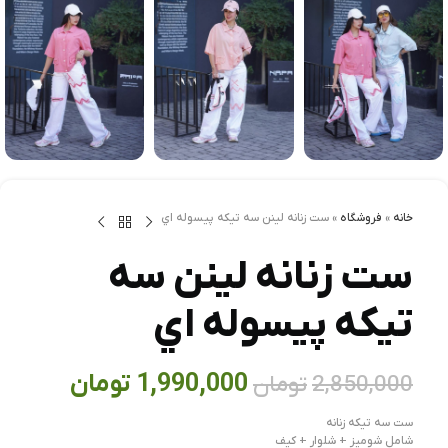
خانه
»
فروشگاه
»
ست زنانه لينن سه تيکه پيسوله اي
ست زنانه لينن سه
تيکه پيسوله اي
1,990,000
تومان
2,850,000
تومان
ست سه تیکه زنانه
شامل شومیز + شلوار + کیف