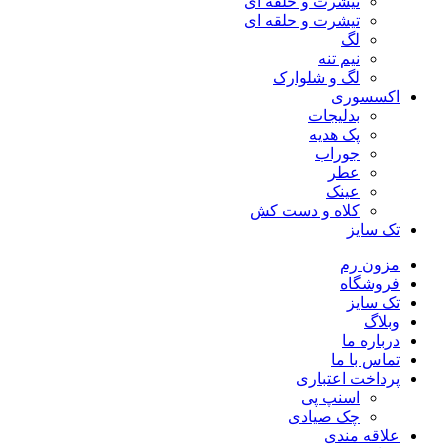
تیشرت و حلقه ای
تیشرت و حلقه ای
لگ
نیم تنه
لگ و شلوارک
اکسسوری
بدلیجات
پک هدیه
جوراب
عطر
عینک
کلاه و دست کش
تک سایز
مزون رم
فروشگاه
تک سایز
وبلاگ
درباره ما
تماس با ما
پرداخت اعتباری
اسنپ پی
چک صیادی
علاقه مندی