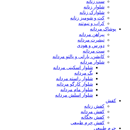
ست زنانه
شلوار زنانه
شلوارک زنانه
کت و شومیز زنانه
کراپ و نیم‌تنه
پوشاک مردانه
پیراهن مردانه
تیشرت مردانه
دورس و هودی
ست مردانه
کاپشن، بارانی و پالتو مردانه
شلوار مردانه
شلوار اسکینی مردانه
بگ مردانه
شلوار راسته مردانه
شلوار کارگو مردانه
شلوار مام مردانه
شلوار اسلش مردانه
کفش
کفش زنانه
کفش مردانه
کفش بچگانه
کفش چرم طبیعی
چرم طبیعی