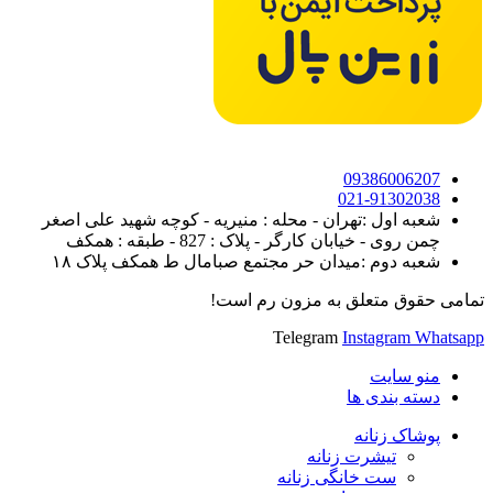
09386006207
021-91302038
شعبه اول :تهران - محله : منیریه - کوچه شهید علی اصغر
چمن روی - خیابان کارگر - پلاک : 827 - طبقه : همکف
شعبه دوم :میدان حر مجتمع صبامال ط همکف پلاک ۱۸
تمامی حقوق متعلق به مزون رم است!
Telegram
Instagram
Whatsapp
منو سایت
دسته بندی ها
پوشاک زنانه
تیشرت زنانه
ست خانگی زنانه