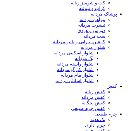
کت و شومیز زنانه
کراپ و نیم‌تنه
پوشاک مردانه
پیراهن مردانه
تیشرت مردانه
دورس و هودی
ست مردانه
کاپشن، بارانی و پالتو مردانه
شلوار مردانه
شلوار اسکینی مردانه
بگ مردانه
شلوار راسته مردانه
شلوار کارگو مردانه
شلوار مام مردانه
شلوار اسلش مردانه
کفش
کفش زنانه
کفش مردانه
کفش بچگانه
کفش چرم طبیعی
چرم طبیعی
پک هدیه
چرم اداری
کفش چرم