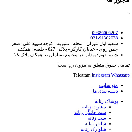
09386006207
021-91302038
شعبه اول :تهران - محله : منیریه - کوچه شهید علی اصغر
چمن روی - خیابان کارگر - پلاک : 827 - طبقه : همکف
شعبه دوم :میدان حر مجتمع صبامال ط همکف پلاک ۱۸
تمامی حقوق متعلق به مزون رم است!
Telegram
Instagram
Whatsapp
منو سایت
دسته بندی ها
پوشاک زنانه
تیشرت زنانه
ست خانگی زنانه
ست زنانه
شلوار زنانه
شلوارک زنانه