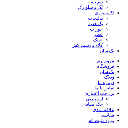
نیم تنه
لگ و شلوارک
اکسسوری
بدلیجات
پک هدیه
جوراب
عطر
عینک
کلاه و دست کش
تک سایز
مزون رم
فروشگاه
تک سایز
وبلاگ
درباره ما
تماس با ما
پرداخت اعتباری
اسنپ پی
چک صیادی
علاقه مندی
مقايسه
ورود / ثبت نام