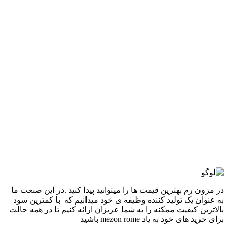
گزینه ها ممکن است در صفحه محصول انتخاب شوند
مقايسه
نمایش سریع
-50%
سورمه ای
آبی روشن
سفید
مشکی
افزودن به علاقه مندی
ست تیشرت و شلوارک PEGADOR
7,960,000
تومان
قیمت اصلی: 7,960,000تومان
بود.
3,980,000
تومان
قیمت فعلی: 3,980,000تومان.
انتخاب گزینه ها
این محصول دارای انواع مختلفی می باشد.
گزینه ها ممکن است در صفحه محصول انتخاب شوند
مقايسه
نمایش سریع
در مزون رم بهترین قیمت ها را میتوانید پیدا کنید .در این صنعت ما
به عنوان یک تولید کننده وظیفه ی خود میدانیم که با کمترین سود
بالاترین کیفیت ممکنه را به شما عزیزان ارائه کنیم تا در همه حالت
برای خرید های خود به یاد mezon rome باشید