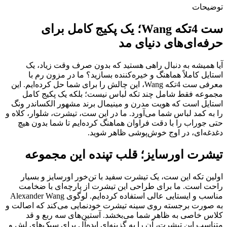
توضیحات
ست 4تکه Wang؛ یک پکیج کامل برای
حرفه‌ای‌های دنیای مد
آیا همیشه به دنبال راهی هستید که بدون صرف وقت زیاد، یک
استایل کاملاً هماهنگ و خیره‌کننده بسازید؟ ما در مزون رم با
معرفی ست 4تکه Wang، این چالش را برای شما حل کرده‌ایم. این
مجموعه فقط شامل چند تکه لباس نیست؛ بلکه یک پکیج کامل
استایل است که هویت مدرن و مینیمال برند مشهور الکساندر ونگ
را به کمد لباس شما می‌آورد. ما در این ست، تیشرت، شلوار، کلاه و
حتی جوراب را با دقت فراوان هماهنگ کرده‌ایم تا شما بدون هیچ
دغدغه‌ای، در اوج خوش‌پوشی ظاهر شوید.
تیشرت اورسایز؛ قلب تپنده این مجموعه
اولین تکه این ست، یک تیشرت سفید با تن‌خور اورسایز و بسیار
راحت است. ما برای طراحی این تیشرت از پارچه‌ای با ضخامت
مناسب و ایستایی عالی استفاده کرده‌ایم. لوگوی Alexander Wang
به صورت برجسته روی سینه تیشرت خودنمایی می‌کند که اصالت و
کلاس خاصی به ظاهر شما می‌بخشد. آستین‌های سه ربع و قد
متناسب این تیشرت، آن را به گزینه‌ای ایده‌آل برای سبک‌های لش و