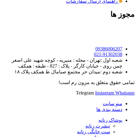
راهنمای ارسال سفارشات
مجوز ها
09386006207
021-91302038
شعبه اول :تهران - محله : منیریه - کوچه شهید علی اصغر
چمن روی - خیابان کارگر - پلاک : 827 - طبقه : همکف
شعبه دوم :میدان حر مجتمع صبامال ط همکف پلاک ۱۸
تمامی حقوق متعلق به مزون رم است!
Telegram
Instagram
Whatsapp
منو سایت
دسته بندی ها
پوشاک زنانه
تیشرت زنانه
ست خانگی زنانه