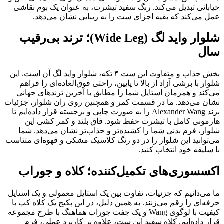
خیابانی تبدیل می‌کند. رنگ سفید تیشرت، به عنوان یک بوم نقاشی
عمل می‌کند که بقیه اجزای ست را به زیبایی نشان می‌دهد.
شلوار واید لگ (Wide Leg)؛ ترند بی‌رقیب
سال
بخش جذاب و متفاوت این ست ۴ تکه، شلوار واید لگ آن است. این
شلوار با برشی آزاد از بالا تا پایین، راحتی فوق‌العاده‌ای را فراهم
می‌کند و همزمان استایل شما را مطابق با آخرین ترندهای جهانی
نشان می‌دهد. ما در قسمت کمر و همچنین روی ران شلوار، جزئیات
برند Alexander Wang را به صورت چاپی و برجسته قرار داده‌ایم تا
هارمونی کامل با تیشرت حفظ شود. فاق بلند و کمر کشی این
شلوار، فرم بدنی شما را کشیده‌تر و جذاب‌تر نشان می‌دهد. شما
می‌توانید این شلوار را در دو رنگ کلاسیک مشکی و قهوه‌ای متناسب
با سلیقه خود انتخاب کنید.
اکسسوری‌های تکمیل‌کننده؛ کلاه و جوراب
ما می‌دانیم که جزئیات، تفاوت بین یک استایل معمولی و یک استایل
حرفه‌ای را رقم می‌زنند. به همین دلیل، در این پکیج یک کلاه کپ با
کیفیت با لوگوی Wang و یک جفت جوراب هماهنگ با طرح مجموعه
قرار داده‌ایم. کلاه سفید این ست، علاوه بر کاربرد عملی، فرم