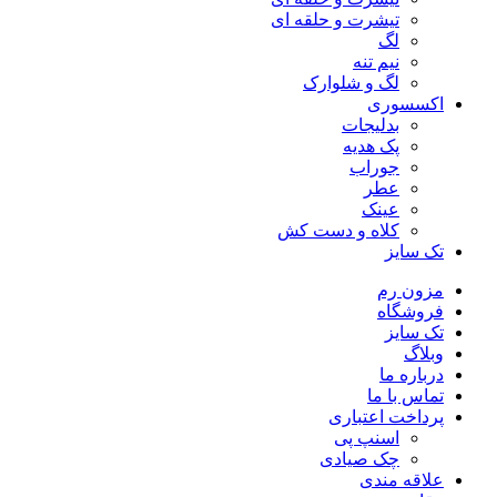
تیشرت و حلقه ای
لگ
نیم تنه
لگ و شلوارک
اکسسوری
بدلیجات
پک هدیه
جوراب
عطر
عینک
کلاه و دست کش
تک سایز
مزون رم
فروشگاه
تک سایز
وبلاگ
درباره ما
تماس با ما
پرداخت اعتباری
اسنپ پی
چک صیادی
علاقه مندی