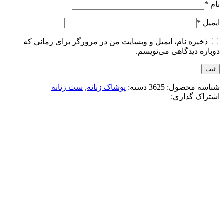
نام
*
ایمیل
*
ذخیره نام، ایمیل و وبسایت من در مرورگر برای زمانی که
دوباره دیدگاهی می‌نویسم.
شناسه محصول:
3625
دسته:
پوشاک زنانه
,
ست زنانه
اشتراک گذاری:
-50%
قهوه ای سوخته
موکا
سرمه ای
کرم
مشکی
افزودن به علاقه مندی
کت شلوار زنانه مدل آلان
5,960,000
تومان
قیمت اصلی: 5,960,000تومان
بود.
2,980,000
تومان
قیمت فعلی: 2,980,000تومان.
انتخاب گزینه ها
این محصول دارای انواع مختلفی می باشد.