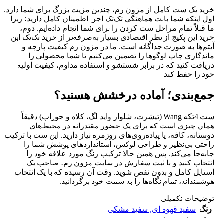
خرید یک ست کامل از مزون رم، چندین مزیت بزرگ برای شما دارد.
اول اینکه شما بابت هماهنگی تک‌تک اجزا اطمینان کامل دارید؛ زیرا
ما قبلاً تمام مراحل ست کردن را برای شما انجام داده‌ایم. دوم،
خرید این پکیج از نظر اقتصادی بسیار به‌صرفه‌تر از خرید تک‌تک این
آیتم‌ها به صورت جداگانه است. ما در مزون رم کیفیت پارچه و
ماندگاری چاپ لوگوها را تضمین می‌کنیم تا شما محصولی را
دریافت کنید که در برابر شستشو و استفاده مداوم، کیفیت اولیه
خود را حفظ کند.
جمع‌بندی؛ آماده درخشش هستید؟
ست 4تکه Wang (تیشرت، شلوار واید لگ، کلاه و جوراب) دقیقاً
همان چیزی است که برای یک حضور مقتدرانه در محیط‌های
دوستانه، کافه، یا پیاده‌روی‌های روزمره نیاز دارید. این ست با ترکیب
راحتی بی‌نظیر و طراحی لوکس، استانداردهای پوشش شما را
جابه‌جا می‌کند. پس همین حالا ترکیب رنگ مورد علاقه خود را
انتخاب کنید و با ثبت سفارش در سایت مزون رم، صاحب یک
استایل کامل و بدون نقص شوید. وقت آن رسیده که با یک انتخاب
هوشمندانه، تمام نگاه‌ها را به سمت خود برگردانید.
توضیحات تکمیلی
رنگ
سفید قهوه ای
,
سفید مشکی