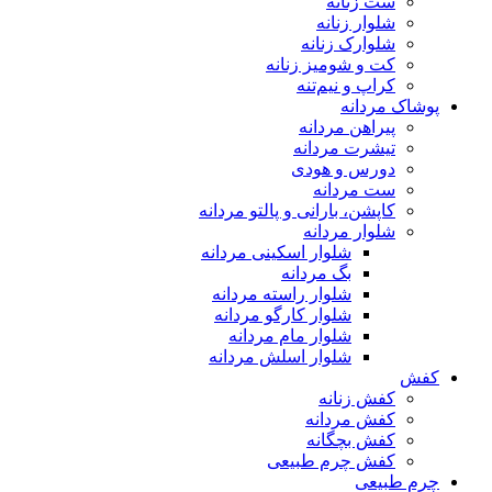
ست زنانه
شلوار زنانه
شلوارک زنانه
کت و شومیز زنانه
کراپ و نیم‌تنه
پوشاک مردانه
پیراهن مردانه
تیشرت مردانه
دورس و هودی
ست مردانه
کاپشن، بارانی و پالتو مردانه
شلوار مردانه
شلوار اسکینی مردانه
بگ مردانه
شلوار راسته مردانه
شلوار کارگو مردانه
شلوار مام مردانه
شلوار اسلش مردانه
کفش
کفش زنانه
کفش مردانه
کفش بچگانه
کفش چرم طبیعی
چرم طبیعی