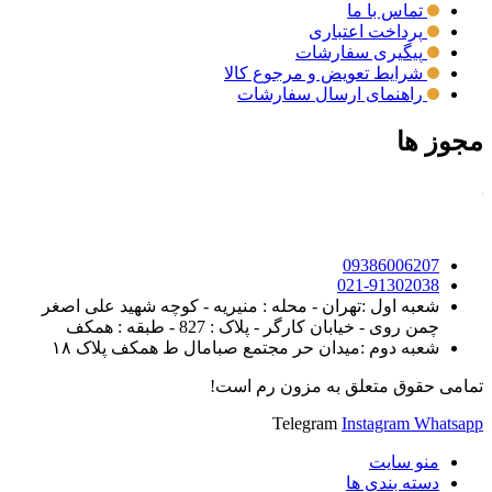
تماس با ما
پرداخت اعتباری
پیگیری سفارشات
شرایط تعویض و مرجوع کالا
راهنمای ارسال سفارشات
مجوز ها
09386006207
021-91302038
شعبه اول :تهران - محله : منیریه - کوچه شهید علی اصغر
چمن روی - خیابان کارگر - پلاک : 827 - طبقه : همکف
شعبه دوم :میدان حر مجتمع صبامال ط همکف پلاک ۱۸
تمامی حقوق متعلق به مزون رم است!
Telegram
Instagram
Whatsapp
منو سایت
دسته بندی ها