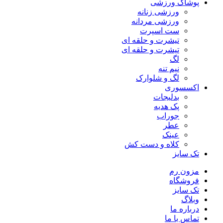
پوشاک ورزشی
ورزشی زنانه
ورزشی مردانه
ست اسپرت
تیشرت و حلقه ای
تیشرت و حلقه ای
لگ
نیم تنه
لگ و شلوارک
اکسسوری
بدلیجات
پک هدیه
جوراب
عطر
عینک
کلاه و دست کش
تک سایز
مزون رم
فروشگاه
تک سایز
وبلاگ
درباره ما
تماس با ما