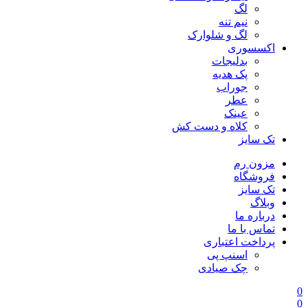
لگ
نیم تنه
لگ و شلوارک
اکسسوری
بدلیجات
پک هدیه
جوراب
عطر
عینک
کلاه و دست کش
تک سایز
مزون رم
فروشگاه
تک سایز
وبلاگ
درباره ما
تماس با ما
پرداخت اعتباری
اسنپ پی
چک صیادی
0
0