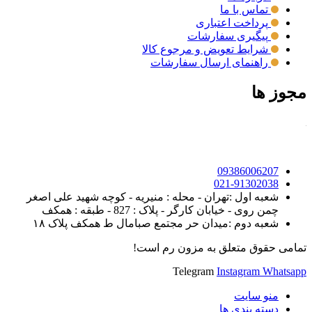
تماس با ما
پرداخت اعتباری
پیگیری سفارشات
شرایط تعویض و مرجوع کالا
راهنمای ارسال سفارشات
مجوز ها
09386006207
021-91302038
شعبه اول :تهران - محله : منیریه - کوچه شهید علی اصغر
چمن روی - خیابان کارگر - پلاک : 827 - طبقه : همکف
شعبه دوم :میدان حر مجتمع صبامال ط همکف پلاک ۱۸
تمامی حقوق متعلق به مزون رم است!
Telegram
Instagram
Whatsapp
منو سایت
دسته بندی ها