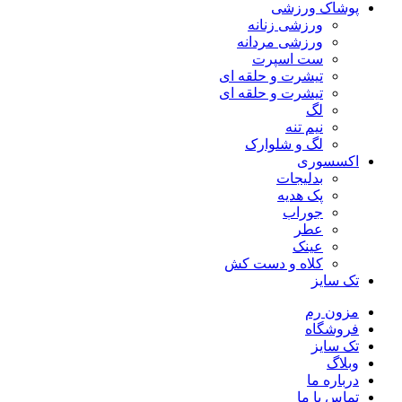
پوشاک ورزشی
ورزشی زنانه
ورزشی مردانه
ست اسپرت
تیشرت و حلقه ای
تیشرت و حلقه ای
لگ
نیم تنه
لگ و شلوارک
اکسسوری
بدلیجات
پک هدیه
جوراب
عطر
عینک
کلاه و دست کش
تک سایز
مزون رم
فروشگاه
تک سایز
وبلاگ
درباره ما
تماس با ما