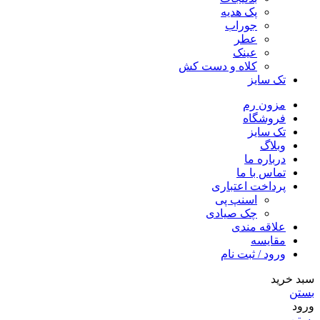
پک هدیه
جوراب
عطر
عینک
کلاه و دست کش
تک سایز
مزون رم
فروشگاه
تک سایز
وبلاگ
درباره ما
تماس با ما
پرداخت اعتباری
اسنپ پی
چک صیادی
علاقه مندی
مقايسه
ورود / ثبت نام
سبد خرید
بستن
ورود
بستن