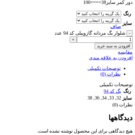
دور کمر سایز38====100
رنگ
سایز
صاف
شلوار بگ مردانه گازوییلی کد 94 عدد
افزودن به سبد خرید
مقايسه
افزودن به علاقه مندی
توضیحات تکمیلی
نظرات (0)
توضیحات تکمیلی
رنگ
بگ کد 94
38
,
36
,
34
,
33
,
32
سایز
نظرات (0)
دیدگاهها
هیچ دیدگاهی برای این محصول نوشته نشده است.