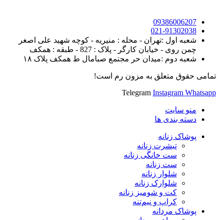
09386006207
021-91302038
شعبه اول :تهران - محله : منیریه - کوچه شهید علی اصغر
چمن روی - خیابان کارگر - پلاک : 827 - طبقه : همکف
شعبه دوم :میدان حر مجتمع صبامال ط همکف پلاک ۱۸
تمامی حقوق متعلق به مزون رم است!
Telegram
Instagram
Whatsapp
منو سایت
دسته بندی ها
پوشاک زنانه
تیشرت زنانه
ست خانگی زنانه
ست زنانه
شلوار زنانه
شلوارک زنانه
کت و شومیز زنانه
کراپ و نیم‌تنه
پوشاک مردانه