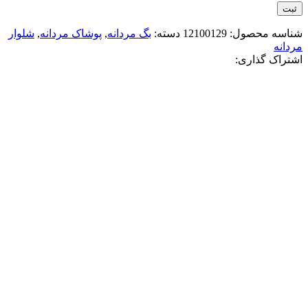
شناسه محصول:
12100129
دسته:
بگ مردانه
,
پوشاک مردانه
,
شلوار
مردانه
اشتراک گذاری:
-50%
ذغالی تیره
افزودن به علاقه مندی
شلوار بگ زارا 2037
3,360,000
تومان
قیمت اصلی: 3,360,000تومان
بود.
1,680,000
تومان
قیمت فعلی: 1,680,000تومان.
انتخاب گزینه ها
این محصول دارای انواع مختلفی می باشد.
گزینه ها ممکن است در صفحه محصول انتخاب شوند
مقايسه
نمایش سریع
-50%
ذغالی