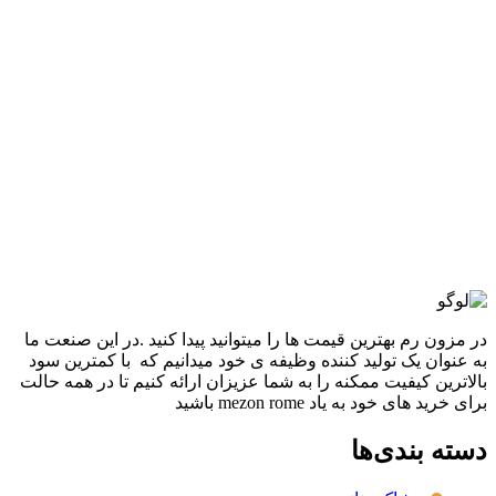
-50%
ذغالی سنگ شور طرح دار
افزودن به علاقه مندی
شلوار بگ زارا 2053
3,960,000
تومان
قیمت اصلی: 3,960,000تومان
بود.
1,980,000
تومان
قیمت فعلی: 1,980,000تومان.
انتخاب گزینه ها
این محصول دارای انواع مختلفی می باشد.
گزینه ها ممکن است در صفحه محصول انتخاب شوند
مقايسه
نمایش سریع
در مزون رم بهترین قیمت ها را میتوانید پیدا کنید .در این صنعت ما
به عنوان یک تولید کننده وظیفه ی خود میدانیم که با کمترین سود
بالاترین کیفیت ممکنه را به شما عزیزان ارائه کنیم تا در همه حالت
برای خرید های خود به یاد mezon rome باشید
دسته بندی‌ها