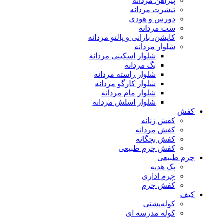
پیراهن مردانه
تیشرت مردانه
دورس و هودی
ست مردانه
کاپشن، بارانی و پالتو مردانه
شلوار مردانه
شلوار اسکینی مردانه
بگ مردانه
شلوار راسته مردانه
شلوار کارگو مردانه
شلوار مام مردانه
شلوار اسلش مردانه
کفش
کفش زنانه
کفش مردانه
کفش بچگانه
کفش چرم طبیعی
چرم طبیعی
پک هدیه
چرم اداری
کفش چرم
کیف
کوله‌پشتی
کوله مدرسه ای